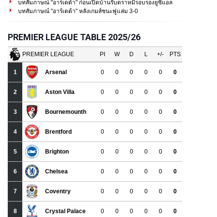
บทสัมภาษณ์ "อาร์เตต้า" ก่อนเปิดบ้านรับตราหมีรอบรองยูซีแอล
บทสัมภาษณ์ "อาร์เตต้า" หลังเกมส์ชนะฟูแล่ม 3-0
PREMIER LEAGUE TABLE 2025/26