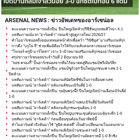
ARSENAL NEWS : ข่าวอัพเดทของอาร์เซน่อล
คะแนนความสามารถเด็กปืน: ปืนใหญ่เปิดหัวปรีซีซั่นบุกถล่มคิโรน่า 4-1
บทสัมภาษณ์แรก "อาร์เตต้า" ก่อนเข้าสู่ฤดูกาลใหม่ 2026/27
ทำไมอาร์เซน่อลถึงยอมเทหมดหน้าตักเพื่อคว้า "วินิซิอุส" มาเสริมเกมส์รุก
การดึง "บรูโน่ จี" ช่วยเพิ่มมิติอะไรให้กับเกมส์แดนกลางของอาร์เซน่อล
"โรเจอร์-ครูปี-บาร์โคล่า" เจาะ 3 เป้าหมายเสริมเกมส์รุกของอาร์เซน่อล
สรุปข่าวอาร์เซน่อลประจำวันที่ 2 มิถุนายน 69
"จอซ ครองกี้" ปั้นอาร์เซน่อลจากทีมไร้อนาคตสู่ทีมแชมป์พรีเมียร์ลีก
คะแนนความสามารถเด็กปืน: แชมป์ชูถ้วย!! ปืนใหญ่บุกชนะพาเลซ 2-1
ปิดท้าย
บทสัมภาษณ์ "อาร์เตต้า" ก่อนเกมส์นัดปิดซีซั่นในการเยือนพาเลซ
บทสัมภาษณ์ "อาร์เตต้า" หลังเกมส์ชนะเบิร์นลี่ย์ 1-0
คะแนนความสามารถเด็กปืน: รอลุ้นพรุ่งนี้!! ปืนใหญ่เปิดบ้านเฉือนเบิร์นลี่ย์
1-0
บทสัมภาษณ์ "อาร์เตต้า" ก่อนเกมส์เปิดบ้านพบเบิร์นลี่ย์วันจันทร์นี้
บทสัมภาษณ์ "อาร์เตต้า" หลังเกมส์บุกชนะขุนค้อน 1-0
คะแนนความสามารถเด็กปืน: ปืนใหญ่บุกชนะขุนค้อนแบบลุ้นระทึก 1-0
บทสัมภาษณ์ "อาร์เตต้า" ก่อนเยือนขุนค้อนวันอาทิตย์นี้
ทำไมอาร์เตต้าถึงหันมาใช้ "ลูอิส-สเคลลี่" เป็นตัวเปลี่ยนเกมในแดนกลาง
บทสัมภาษณ์ "อาร์เตต้า" หลังเกมส์เปิดบ้านชนะตราหมี 1-0
คะแนนความสามารถเด็กปืน: ปืนใหญ่เปิดบ้านอัดตราหมี 1-0 ลิ่วชิง