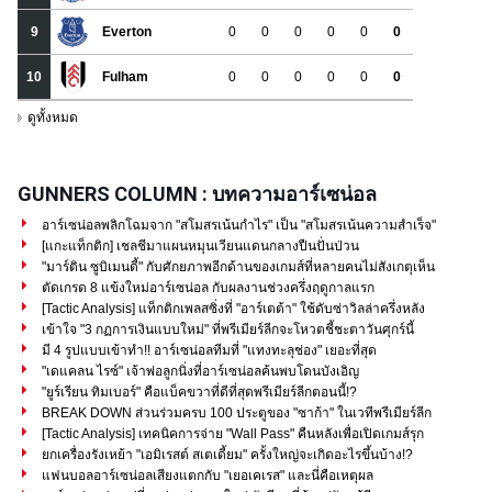
GUNNERS COLUMN : บทความอาร์เซน่อล
อาร์เซน่อลพลิกโฉมจาก "สโมสรเน้นกำไร" เป็น "สโมสรเน้นความสำเร็จ"
[แกะแท็กติก] เชลชีมาแผนหมุนเวียนแดนกลางปืนปั่นป่วน
"มาร์ติน ซูบิเมนดี้" กับศักยภาพอีกด้านของเกมส์ที่หลายคนไม่สังเกตุเห็น
ตัดเกรด 8 แข้งใหม่อาร์เซน่อล กับผลงานช่วงครึ่งฤดูกาลแรก
[Tactic Analysis] แท็กติกเพลสซิ่งที่ "อาร์เตต้า" ใช้ดับซ่าวิลล่าครึ่งหลัง
เข้าใจ "3 กฏการเงินแบบใหม่" ที่พรีเมียร์ลีกจะโหวตชี้ชะตาวันศุกร์นี้
มี 4 รูปแบบเข้าทำ!! อาร์เซน่อลทีมที่ "แทงทะลุช่อง" เยอะที่สุด
"เดแคลน ไรซ์" เจ้าพ่อลูกนิ่งที่อาร์เซน่อลค้นพบโดนบังเอิญ
"ยูร์เรียน ทิมเบอร์" คือแบ็คขวาที่ดีที่สุดพรีเมียร์ลีกตอนนี้!?
BREAK DOWN ส่วนร่วมครบ 100 ประตูของ "ซาก้า" ในเวทีพรีเมียร์ลีก
[Tactic Analysis] เทคนิคการจ่าย "Wall Pass" คืนหลังเพื่อเปิดเกมส์รุก
ยกเครื่องรังเหย้า "เอมิเรสต์ สเตเดี้ยม" ครั้งใหญ่จะเกิดอะไรขึ้นบ้าง!?
แฟนบอลอาร์เซน่อลเสียงแตกกับ "เยอเคเรส" และนี่คือเหตุผล