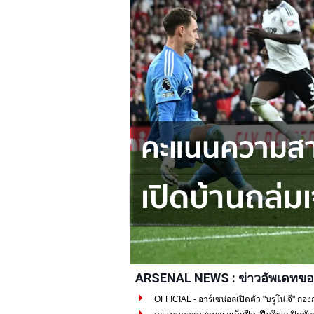
ARSENAL NEWS : ข่าวอัพเดทขอ
OFFICIAL - อาร์เซน่อลเปิดตัว "บรูโน่ จี" กอง