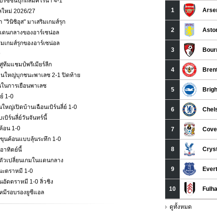
ซีซั่นบุกถล่มคิโรน่า 4-1
าลใหม่ 2026/27
วินิซิอุส" มาเสริมเกมส์รุก
กมส์แดนกลางของอาร์เซน่อล
ริมเกมส์รุกของอาร์เซน่อล
9
่ทีมแชมป์พรีเมียร์ลีก
ืนใหญ่บุกชนะพาเลซ 2-1 ปิดท้าย
ั่นในการเยือนพาเลซ
ย์ 1-0
หญ่เปิดบ้านเฉือนเบิร์นลี่ย์ 1-0
ร์นลี่ย์วันจันทร์นี้
ค้อน 1-0
ุนค้อนแบบลุ้นระทึก 1-0
าทิตย์นี้
ป็นตัวเปลี่ยนเกมในแดนกลาง
นะตราหมี 1-0
ัดตราหมี 1-0 ลิ่วชิง
าหมีรอบรองยูซีแอล