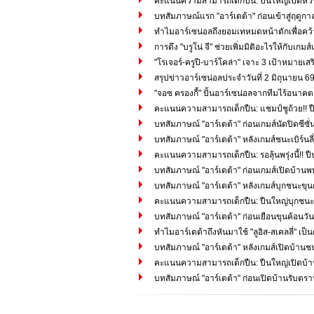
คะแนนความสามารถเด็กปืน: ปืนใหญ่เปิดหัวปรี
บทสัมภาษณ์แรก "อาร์เตต้า" ก่อนเข้าสู่ฤดูก
ทำไมอาร์เซน่อลถึงยอมเทหมดหน้าตักเพื่อคว้า "
การดึง "บรูโน่ จี" ช่วยเพิ่มมิติอะไรให้กับเ
"โรเจอร์-ครูปี-บาร์โคล่า" เจาะ 3 เป้าหมายเส
สรุปข่าวอาร์เซน่อลประจำวันที่ 2 มิถุนายน 6
"จอซ ครองกี้" ปั้นอาร์เซน่อลจากทีมไร้อนาคตสู
คะแนนความสามารถเด็กปืน: แชมป์ชูถ้วย!! ป
บทสัมภาษณ์ "อาร์เตต้า" ก่อนเกมส์นัดปิดซีซ
บทสัมภาษณ์ "อาร์เตต้า" หลังเกมส์ชนะเบิร์นลี่
คะแนนความสามารถเด็กปืน: รอลุ้นพรุ่งนี้!! ปืนใ
บทสัมภาษณ์ "อาร์เตต้า" ก่อนเกมส์เปิดบ้านพบเบิ
บทสัมภาษณ์ "อาร์เตต้า" หลังเกมส์บุกชนะขุน
คะแนนความสามารถเด็กปืน: ปืนใหญ่บุกชนะข
บทสัมภาษณ์ "อาร์เตต้า" ก่อนเยือนขุนค้อนวันอ
ทำไมอาร์เตต้าถึงหันมาใช้ "ลูอิส-สเคลลี่" เ
บทสัมภาษณ์ "อาร์เตต้า" หลังเกมส์เปิดบ้านช
คะแนนความสามารถเด็กปืน: ปืนใหญ่เปิดบ้านอ
บทสัมภาษณ์ "อาร์เตต้า" ก่อนเปิดบ้านรับตร