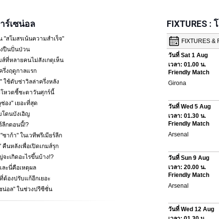
ร์เซน่อล
FIXTURES : 
น "สโมสรเน้นความสำเร็จ"
ปืนปั่นป่วน
ส์ที่หลายคนไม่สังเกตุเห็น
ครึ่งฤดูกาลแรก
 ใช้ดับซ่าวิลล่าครึ่งหลัง
โหวตชี้ชะตาวันศุกร์นี้
ช่อง" เยอะที่สุด
พบโดนบังเอิญ
ร์ลีกตอนนี้!?
้า" ในเวทีพรีเมียร์ลีก
คืนหลังเพื่อเปิดเกมส์รุก
หญ่จะเกิดอะไรขึ้นบ้าง!?
ละนี่คือเหตุผล
ที่ต้องปรับแก้อีกเยอะ
ซน่อล" ในช่วงปรีซีซั่น