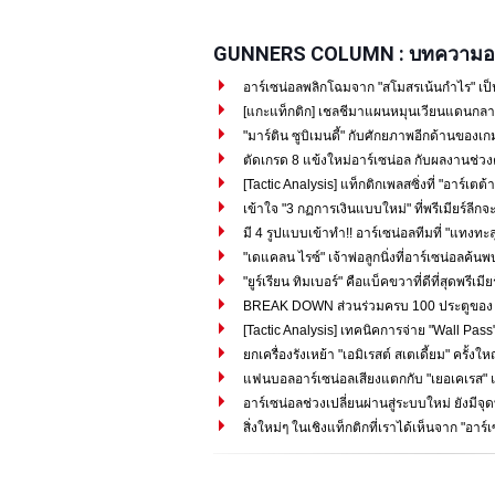
GUNNERS COLUMN : บทความอา
อาร์เซน่อลพลิกโฉมจาก "สโมสรเน้นกำไร" เป็
[แกะแท็กติก] เชลชีมาแผนหมุนเวียนแดนกลาง
"มาร์ติน ซูบิเมนดี้" กับศักยภาพอีกด้านของเกม
ตัดเกรด 8 แข้งใหม่อาร์เซน่อล กับผลงานช่วง
[Tactic Analysis] แท็กติกเพลสซิ่งที่ "อาร์เตต้า"
เข้าใจ "3 กฏการเงินแบบใหม่" ที่พรีเมียร์ลีกจะ
มี 4 รูปแบบเข้าทำ!! อาร์เซน่อลทีมที่ "แทงทะลุ
"เดแคลน ไรซ์" เจ้าพ่อลูกนิ่งที่อาร์เซน่อลค้น
"ยูร์เรียน ทิมเบอร์" คือแบ็คขวาที่ดีที่สุดพรีเมีย
BREAK DOWN ส่วนร่วมครบ 100 ประตูของ "ซาก
[Tactic Analysis] เทคนิคการจ่าย "Wall Pass" 
ยกเครื่องรังเหย้า "เอมิเรสต์ สเตเดี้ยม" ครั้งใ
แฟนบอลอาร์เซน่อลเสียงแตกกับ "เยอเคเรส" แ
อาร์เซน่อลช่วงเปลี่ยนผ่านสู่ระบบใหม่ ยังมีจุด
สิ่งใหม่ๆ ในเชิงแท็กติกที่เราได้เห็นจาก "อาร์เ