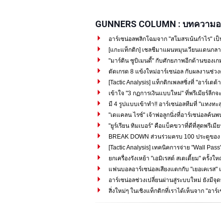
GUNNERS COLUMN : บทความอา
อาร์เซน่อลพลิกโฉมจาก "สโมสรเน้นกำไร" เป็
[แกะแท็กติก] เชลชีมาแผนหมุนเวียนแดนกลาง
"มาร์ติน ซูบิเมนดี้" กับศักยภาพอีกด้านของเกม
ตัดเกรด 8 แข้งใหม่อาร์เซน่อล กับผลงานช่วง
[Tactic Analysis] แท็กติกเพลสซิ่งที่ "อาร์เตต้า"
เข้าใจ "3 กฏการเงินแบบใหม่" ที่พรีเมียร์ลีกจะ
มี 4 รูปแบบเข้าทำ!! อาร์เซน่อลทีมที่ "แทงทะลุ
"เดแคลน ไรซ์" เจ้าพ่อลูกนิ่งที่อาร์เซน่อลค้น
"ยูร์เรียน ทิมเบอร์" คือแบ็คขวาที่ดีที่สุดพรีเมีย
BREAK DOWN ส่วนร่วมครบ 100 ประตูของ "ซาก
[Tactic Analysis] เทคนิคการจ่าย "Wall Pass" 
ยกเครื่องรังเหย้า "เอมิเรสต์ สเตเดี้ยม" ครั้งใ
แฟนบอลอาร์เซน่อลเสียงแตกกับ "เยอเคเรส" แ
อาร์เซน่อลช่วงเปลี่ยนผ่านสู่ระบบใหม่ ยังมีจุด
สิ่งใหม่ๆ ในเชิงแท็กติกที่เราได้เห็นจาก "อาร์เ