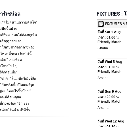
ร์เซน่อล
FIXTURES : 
น "สโมสรเน้นความสำเร็จ"
ปืนปั่นป่วน
ส์ที่หลายคนไม่สังเกตุเห็น
ครึ่งฤดูกาลแรก
 ใช้ดับซ่าวิลล่าครึ่งหลัง
โหวตชี้ชะตาวันศุกร์นี้
ช่อง" เยอะที่สุด
พบโดนบังเอิญ
ร์ลีกตอนนี้!?
้า" ในเวทีพรีเมียร์ลีก
คืนหลังเพื่อเปิดเกมส์รุก
หญ่จะเกิดอะไรขึ้นบ้าง!?
ละนี่คือเหตุผล
ที่ต้องปรับแก้อีกเยอะ
ซน่อล" ในช่วงปรีซีซั่น