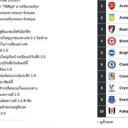
าลใหม่ 2026/27
วินิซิอุส" มาเสริมเกมส์รุก
กมส์แดนกลางของอาร์เซน่อล
ริมเกมส์รุกของอาร์เซน่อล
9
่ทีมแชมป์พรีเมียร์ลีก
ืนใหญ่บุกชนะพาเลซ 2-1 ปิดท้าย
ั่นในการเยือนพาเลซ
ย์ 1-0
หญ่เปิดบ้านเฉือนเบิร์นลี่ย์ 1-0
ร์นลี่ย์วันจันทร์นี้
ค้อน 1-0
ุนค้อนแบบลุ้นระทึก 1-0
าทิตย์นี้
ป็นตัวเปลี่ยนเกมในแดนกลาง
นะตราหมี 1-0
ัดตราหมี 1-0 ลิ่วชิง
าหมีรอบรองยูซีแอล
 3-0