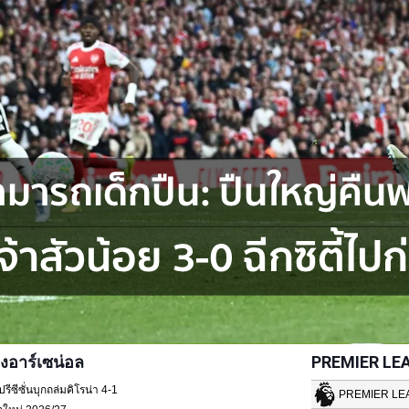
งอาร์เซน่อล
PREMIER LE
ซีซั่นบุกถล่มคิโรน่า 4-1