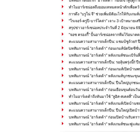
บทสัมภาษณ์แรก "อาร์เตต้า" ก่อนเข้าสู่ฤดูก
ทำไมอาร์เซน่อลถึงยอมเทหมดหน้าตักเพื่อคว้า "
การดึง "บรูโน่ จี" ช่วยเพิ่มมิติอะไรให้กับเ
"โรเจอร์-ครูปี-บาร์โคล่า" เจาะ 3 เป้าหมายเส
สรุปข่าวอาร์เซน่อลประจำวันที่ 2 มิถุนายน 6
"จอซ ครองกี้" ปั้นอาร์เซน่อลจากทีมไร้อนาคตสู
คะแนนความสามารถเด็กปืน: แชมป์ชูถ้วย!! ป
บทสัมภาษณ์ "อาร์เตต้า" ก่อนเกมส์นัดปิดซีซ
บทสัมภาษณ์ "อาร์เตต้า" หลังเกมส์ชนะเบิร์นลี่
คะแนนความสามารถเด็กปืน: รอลุ้นพรุ่งนี้!! ปืนใ
บทสัมภาษณ์ "อาร์เตต้า" ก่อนเกมส์เปิดบ้านพบเบิ
บทสัมภาษณ์ "อาร์เตต้า" หลังเกมส์บุกชนะขุน
คะแนนความสามารถเด็กปืน: ปืนใหญ่บุกชนะข
บทสัมภาษณ์ "อาร์เตต้า" ก่อนเยือนขุนค้อนวันอ
ทำไมอาร์เตต้าถึงหันมาใช้ "ลูอิส-สเคลลี่" เ
บทสัมภาษณ์ "อาร์เตต้า" หลังเกมส์เปิดบ้านช
คะแนนความสามารถเด็กปืน: ปืนใหญ่เปิดบ้านอ
บทสัมภาษณ์ "อาร์เตต้า" ก่อนเปิดบ้านรับตร
บทสัมภาษณ์ "อาร์เตต้า" หลังเกมส์ชนะฟูแล่ม