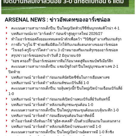
ARSENAL NEWS : ข่าวอัพเดทของอาร์เซน่อล
คะแนนความสามารถเด็กปืน: ปืนใหญ่เปิดหัวปรีซีซั่นบุกถล่มคิโรน่า 4-1
บทสัมภาษณ์แรก "อาร์เตต้า" ก่อนเข้าสู่ฤดูกาลใหม่ 2026/27
ทำไมอาร์เซน่อลถึงยอมเทหมดหน้าตักเพื่อคว้า "วินิซิอุส" มาเสริมเกมส์รุก
การดึง "บรูโน่ จี" ช่วยเพิ่มมิติอะไรให้กับเกมส์แดนกลางของอาร์เซน่อล
"โรเจอร์-ครูปี-บาร์โคล่า" เจาะ 3 เป้าหมายเสริมเกมส์รุกของอาร์เซน่อล
สรุปข่าวอาร์เซน่อลประจำวันที่ 2 มิถุนายน 69
"จอซ ครองกี้" ปั้นอาร์เซน่อลจากทีมไร้อนาคตสู่ทีมแชมป์พรีเมียร์ลีก
คะแนนความสามารถเด็กปืน: แชมป์ชูถ้วย!! ปืนใหญ่บุกชนะพาเลซ 2-1
ปิดท้าย
บทสัมภาษณ์ "อาร์เตต้า" ก่อนเกมส์นัดปิดซีซั่นในการเยือนพาเลซ
บทสัมภาษณ์ "อาร์เตต้า" หลังเกมส์ชนะเบิร์นลี่ย์ 1-0
คะแนนความสามารถเด็กปืน: รอลุ้นพรุ่งนี้!! ปืนใหญ่เปิดบ้านเฉือนเบิร์นลี่ย์
1-0
บทสัมภาษณ์ "อาร์เตต้า" ก่อนเกมส์เปิดบ้านพบเบิร์นลี่ย์วันจันทร์นี้
บทสัมภาษณ์ "อาร์เตต้า" หลังเกมส์บุกชนะขุนค้อน 1-0
คะแนนความสามารถเด็กปืน: ปืนใหญ่บุกชนะขุนค้อนแบบลุ้นระทึก 1-0
บทสัมภาษณ์ "อาร์เตต้า" ก่อนเยือนขุนค้อนวันอาทิตย์นี้
ทำไมอาร์เตต้าถึงหันมาใช้ "ลูอิส-สเคลลี่" เป็นตัวเปลี่ยนเกมในแดนกลาง
บทสัมภาษณ์ "อาร์เตต้า" หลังเกมส์เปิดบ้านชนะตราหมี 1-0
คะแนนความสามารถเด็กปืน: ปืนใหญ่เปิดบ้านอัดตราหมี 1-0 ลิ่วชิง