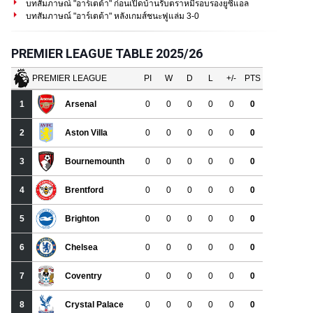
บทสัมภาษณ์ "อาร์เตต้า" ก่อนเปิดบ้านรับตราหมีรอบรองยูซีแอล
บทสัมภาษณ์ "อาร์เตต้า" หลังเกมส์ชนะฟูแล่ม 3-0
PREMIER LEAGUE TABLE 2025/26