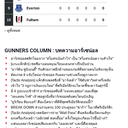
GUNNERS COLUMN : บทความอาร์เซน่อล
อาร์เซน่อลพลิกโฉมจาก "สโมสรเน้นกำไร" เป็น "สโมสรเน้นความสำเร็จ"
[แกะแท็กติก] เชลชีมาแผนหมุนเวียนแดนกลางปืนปั่นป่วน
"มาร์ติน ซูบิเมนดี้" กับศักยภาพอีกด้านของเกมส์ที่หลายคนไม่สังเกตุเห็น
ตัดเกรด 8 แข้งใหม่อาร์เซน่อล กับผลงานช่วงครึ่งฤดูกาลแรก
[Tactic Analysis] แท็กติกเพลสซิ่งที่ "อาร์เตต้า" ใช้ดับซ่าวิลล่าครึ่งหลัง
เข้าใจ "3 กฏการเงินแบบใหม่" ที่พรีเมียร์ลีกจะโหวตชี้ชะตาวันศุกร์นี้
มี 4 รูปแบบเข้าทำ!! อาร์เซน่อลทีมที่ "แทงทะลุช่อง" เยอะที่สุด
"เดแคลน ไรซ์" เจ้าพ่อลูกนิ่งที่อาร์เซน่อลค้นพบโดนบังเอิญ
"ยูร์เรียน ทิมเบอร์" คือแบ็คขวาที่ดีที่สุดพรีเมียร์ลีกตอนนี้!?
BREAK DOWN ส่วนร่วมครบ 100 ประตูของ "ซาก้า" ในเวทีพรีเมียร์ลีก
[Tactic Analysis] เทคนิคการจ่าย "Wall Pass" คืนหลังเพื่อเปิดเกมส์รุก
ยกเครื่องรังเหย้า "เอมิเรสต์ สเตเดี้ยม" ครั้งใหญ่จะเกิดอะไรขึ้นบ้าง!?
แฟนบอลอาร์เซน่อลเสียงแตกกับ "เยอเคเรส" และนี่คือเหตุผล