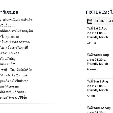
ร์เซน่อล
FIXTURES : 
น "สโมสรเน้นความสำเร็จ"
ปืนปั่นป่วน
ส์ที่หลายคนไม่สังเกตุเห็น
ครึ่งฤดูกาลแรก
 ใช้ดับซ่าวิลล่าครึ่งหลัง
โหวตชี้ชะตาวันศุกร์นี้
ช่อง" เยอะที่สุด
พบโดนบังเอิญ
ร์ลีกตอนนี้!?
้า" ในเวทีพรีเมียร์ลีก
คืนหลังเพื่อเปิดเกมส์รุก
หญ่จะเกิดอะไรขึ้นบ้าง!?
ละนี่คือเหตุผล
ที่ต้องปรับแก้อีกเยอะ
ซน่อล" ในช่วงปรีซีซั่น