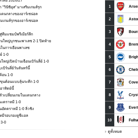
าลใหม่ 2026/27
วินิซิอุส" มาเสริมเกมส์รุก
กมส์แดนกลางของอาร์เซน่อล
ริมเกมส์รุกของอาร์เซน่อล
9
่ทีมแชมป์พรีเมียร์ลีก
ืนใหญ่บุกชนะพาเลซ 2-1 ปิดท้าย
ั่นในการเยือนพาเลซ
ย์ 1-0
หญ่เปิดบ้านเฉือนเบิร์นลี่ย์ 1-0
ร์นลี่ย์วันจันทร์นี้
ค้อน 1-0
ุนค้อนแบบลุ้นระทึก 1-0
าทิตย์นี้
ป็นตัวเปลี่ยนเกมในแดนกลาง
นะตราหมี 1-0
ัดตราหมี 1-0 ลิ่วชิง
าหมีรอบรองยูซีแอล
 3-0