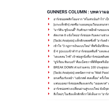
GUNNERS COLUMN : บทความอา
อาร์เซน่อลพลิกโฉมจาก "สโมสรเน้นกำไร" เป็
[แกะแท็กติก] เชลชีมาแผนหมุนเวียนแดนกลาง
"มาร์ติน ซูบิเมนดี้" กับศักยภาพอีกด้านของเกม
ตัดเกรด 8 แข้งใหม่อาร์เซน่อล กับผลงานช่วง
[Tactic Analysis] แท็กติกเพลสซิ่งที่ "อาร์เตต้า"
เข้าใจ "3 กฏการเงินแบบใหม่" ที่พรีเมียร์ลีกจะ
มี 4 รูปแบบเข้าทำ!! อาร์เซน่อลทีมที่ "แทงทะลุ
"เดแคลน ไรซ์" เจ้าพ่อลูกนิ่งที่อาร์เซน่อลค้น
"ยูร์เรียน ทิมเบอร์" คือแบ็คขวาที่ดีที่สุดพรีเมีย
BREAK DOWN ส่วนร่วมครบ 100 ประตูของ "ซาก
[Tactic Analysis] เทคนิคการจ่าย "Wall Pass" 
ยกเครื่องรังเหย้า "เอมิเรสต์ สเตเดี้ยม" ครั้งใ
แฟนบอลอาร์เซน่อลเสียงแตกกับ "เยอเคเรส" แ
อาร์เซน่อลช่วงเปลี่ยนผ่านสู่ระบบใหม่ ยังมีจุด
สิ่งใหม่ๆ ในเชิงแท็กติกที่เราได้เห็นจาก "อาร์เ