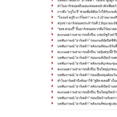
บทสัมภาษณ์แรก "อาร์เตต้า" ก่อนเข้าสู่ฤดูก
ทำไมอาร์เซน่อลถึงยอมเทหมดหน้าตักเพื่อคว้า "
การดึง "บรูโน่ จี" ช่วยเพิ่มมิติอะไรให้กับเ
"โรเจอร์-ครูปี-บาร์โคล่า" เจาะ 3 เป้าหมายเส
สรุปข่าวอาร์เซน่อลประจำวันที่ 2 มิถุนายน 6
"จอซ ครองกี้" ปั้นอาร์เซน่อลจากทีมไร้อนาคตสู
คะแนนความสามารถเด็กปืน: แชมป์ชูถ้วย!! ป
บทสัมภาษณ์ "อาร์เตต้า" ก่อนเกมส์นัดปิดซีซ
บทสัมภาษณ์ "อาร์เตต้า" หลังเกมส์ชนะเบิร์นลี่
คะแนนความสามารถเด็กปืน: รอลุ้นพรุ่งนี้!! ปืนใ
บทสัมภาษณ์ "อาร์เตต้า" ก่อนเกมส์เปิดบ้านพบเบิ
บทสัมภาษณ์ "อาร์เตต้า" หลังเกมส์บุกชนะขุน
คะแนนความสามารถเด็กปืน: ปืนใหญ่บุกชนะข
บทสัมภาษณ์ "อาร์เตต้า" ก่อนเยือนขุนค้อนวันอ
ทำไมอาร์เตต้าถึงหันมาใช้ "ลูอิส-สเคลลี่" เ
บทสัมภาษณ์ "อาร์เตต้า" หลังเกมส์เปิดบ้านช
คะแนนความสามารถเด็กปืน: ปืนใหญ่เปิดบ้านอ
บทสัมภาษณ์ "อาร์เตต้า" ก่อนเปิดบ้านรับตร
บทสัมภาษณ์ "อาร์เตต้า" หลังเกมส์ชนะฟูแล่ม