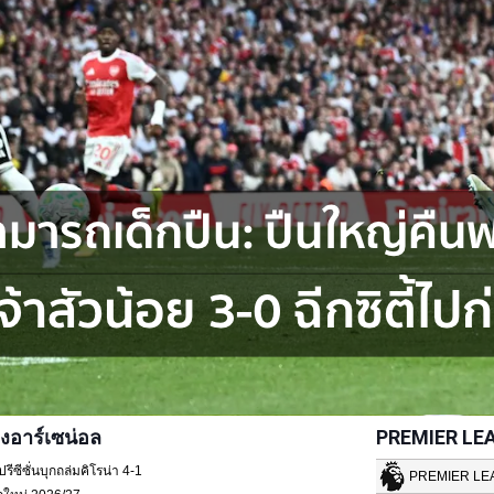
งอาร์เซน่อล
PREMIER LE
ซีซั่นบุกถล่มคิโรน่า 4-1