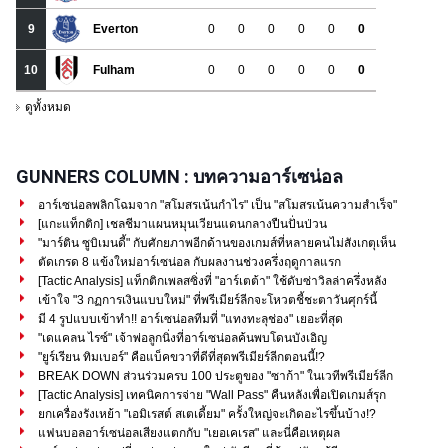
GUNNERS COLUMN : บทความอาร์เซน่อล
อาร์เซน่อลพลิกโฉมจาก "สโมสรเน้นกำไร" เป็น "สโมสรเน้นความสำเร็จ"
[แกะแท็กติก] เชลชีมาแผนหมุนเวียนแดนกลางปืนปั่นป่วน
"มาร์ติน ซูบิเมนดี้" กับศักยภาพอีกด้านของเกมส์ที่หลายคนไม่สังเกตุเห็น
ตัดเกรด 8 แข้งใหม่อาร์เซน่อล กับผลงานช่วงครึ่งฤดูกาลแรก
[Tactic Analysis] แท็กติกเพลสซิ่งที่ "อาร์เตต้า" ใช้ดับซ่าวิลล่าครึ่งหลัง
เข้าใจ "3 กฏการเงินแบบใหม่" ที่พรีเมียร์ลีกจะโหวตชี้ชะตาวันศุกร์นี้
มี 4 รูปแบบเข้าทำ!! อาร์เซน่อลทีมที่ "แทงทะลุช่อง" เยอะที่สุด
"เดแคลน ไรซ์" เจ้าพ่อลูกนิ่งที่อาร์เซน่อลค้นพบโดนบังเอิญ
"ยูร์เรียน ทิมเบอร์" คือแบ็คขวาที่ดีที่สุดพรีเมียร์ลีกตอนนี้!?
BREAK DOWN ส่วนร่วมครบ 100 ประตูของ "ซาก้า" ในเวทีพรีเมียร์ลีก
[Tactic Analysis] เทคนิคการจ่าย "Wall Pass" คืนหลังเพื่อเปิดเกมส์รุก
ยกเครื่องรังเหย้า "เอมิเรสต์ สเตเดี้ยม" ครั้งใหญ่จะเกิดอะไรขึ้นบ้าง!?
แฟนบอลอาร์เซน่อลเสียงแตกกับ "เยอเคเรส" และนี่คือเหตุผล