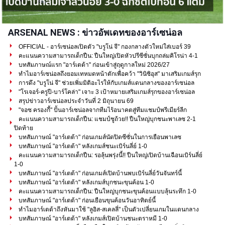
ARSENAL NEWS : ข่าวอัพเดทของอาร์เซน่อล
OFFICIAL - อาร์เซน่อลเปิดตัว "บรูโน่ จี" กองกลางตัวใหม่ใส่เบอร์ 39
คะแนนความสามารถเด็กปืน: ปืนใหญ่เปิดหัวปรีซีซั่นบุกถล่มคิโรน่า 4-1
บทสัมภาษณ์แรก "อาร์เตต้า" ก่อนเข้าสู่ฤดูกาลใหม่ 2026/27
ทำไมอาร์เซน่อลถึงยอมเทหมดหน้าตักเพื่อคว้า "วินิซิอุส" มาเสริมเกมส์รุก
การดึง "บรูโน่ จี" ช่วยเพิ่มมิติอะไรให้กับเกมส์แดนกลางของอาร์เซน่อล
"โรเจอร์-ครูปี-บาร์โคล่า" เจาะ 3 เป้าหมายเสริมเกมส์รุกของอาร์เซน่อล
สรุปข่าวอาร์เซน่อลประจำวันที่ 2 มิถุนายน 69
"จอซ ครองกี้" ปั้นอาร์เซน่อลจากทีมไร้อนาคตสู่ทีมแชมป์พรีเมียร์ลีก
คะแนนความสามารถเด็กปืน: แชมป์ชูถ้วย!! ปืนใหญ่บุกชนะพาเลซ 2-1
ปิดท้าย
บทสัมภาษณ์ "อาร์เตต้า" ก่อนเกมส์นัดปิดซีซั่นในการเยือนพาเลซ
บทสัมภาษณ์ "อาร์เตต้า" หลังเกมส์ชนะเบิร์นลี่ย์ 1-0
คะแนนความสามารถเด็กปืน: รอลุ้นพรุ่งนี้!! ปืนใหญ่เปิดบ้านเฉือนเบิร์นลี่ย์
1-0
บทสัมภาษณ์ "อาร์เตต้า" ก่อนเกมส์เปิดบ้านพบเบิร์นลี่ย์วันจันทร์นี้
บทสัมภาษณ์ "อาร์เตต้า" หลังเกมส์บุกชนะขุนค้อน 1-0
คะแนนความสามารถเด็กปืน: ปืนใหญ่บุกชนะขุนค้อนแบบลุ้นระทึก 1-0
บทสัมภาษณ์ "อาร์เตต้า" ก่อนเยือนขุนค้อนวันอาทิตย์นี้
ทำไมอาร์เตต้าถึงหันมาใช้ "ลูอิส-สเคลลี่" เป็นตัวเปลี่ยนเกมในแดนกลาง
บทสัมภาษณ์ "อาร์เตต้า" หลังเกมส์เปิดบ้านชนะตราหมี 1-0