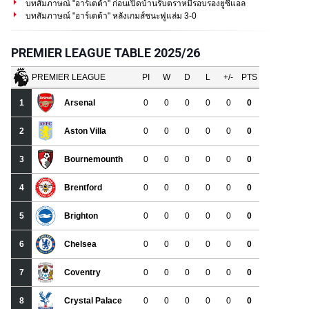
บทสัมภาษณ์ "อาร์เตต้า" ก่อนเปิดบ้านรับตราหมีรอบรองยูซีแอล
บทสัมภาษณ์ "อาร์เตต้า" หลังเกมส์ชนะฟูแล่ม 3-0
PREMIER LEAGUE TABLE 2025/26