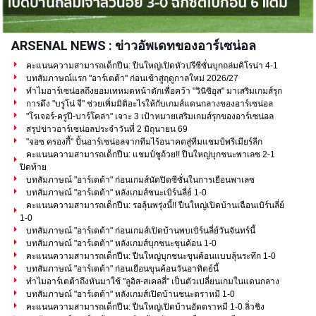
ARSENAL NEWS : ข่าวอัพเดทของอาร์เซน่อล
คะแนนความสามารถเด็กปืน: ปืนใหญ่เปิดหัวปรีซีซั่นบุกถล่มคิโรน่า 4-1
บทสัมภาษณ์แรก "อาร์เตต้า" ก่อนเข้าสู่ฤดูกาลใหม่ 2026/27
ทำไมอาร์เซน่อลถึงยอมเทหมดหน้าตักเพื่อคว้า "วินิซิอุส" มาเสริมเกมส์รุก
การดึง "บรูโน่ จี" ช่วยเพิ่มมิติอะไรให้กับเกมส์แดนกลางของอาร์เซน่อล
"โรเจอร์-ครูปี-บาร์โคล่า" เจาะ 3 เป้าหมายเสริมเกมส์รุกของอาร์เซน่อล
สรุปข่าวอาร์เซน่อลประจำวันที่ 2 มิถุนายน 69
"จอซ ครองกี้" ปั้นอาร์เซน่อลจากทีมไร้อนาคตสู่ทีมแชมป์พรีเมียร์ลีก
คะแนนความสามารถเด็กปืน: แชมป์ชูถ้วย!! ปืนใหญ่บุกชนะพาเลซ 2-1
ปิดท้าย
บทสัมภาษณ์ "อาร์เตต้า" ก่อนเกมส์นัดปิดซีซั่นในการเยือนพาเลซ
บทสัมภาษณ์ "อาร์เตต้า" หลังเกมส์ชนะเบิร์นลี่ย์ 1-0
คะแนนความสามารถเด็กปืน: รอลุ้นพรุ่งนี้!! ปืนใหญ่เปิดบ้านเฉือนเบิร์นลี่ย์
1-0
บทสัมภาษณ์ "อาร์เตต้า" ก่อนเกมส์เปิดบ้านพบเบิร์นลี่ย์วันจันทร์นี้
บทสัมภาษณ์ "อาร์เตต้า" หลังเกมส์บุกชนะขุนค้อน 1-0
คะแนนความสามารถเด็กปืน: ปืนใหญ่บุกชนะขุนค้อนแบบลุ้นระทึก 1-0
บทสัมภาษณ์ "อาร์เตต้า" ก่อนเยือนขุนค้อนวันอาทิตย์นี้
ทำไมอาร์เตต้าถึงหันมาใช้ "ลูอิส-สเคลลี่" เป็นตัวเปลี่ยนเกมในแดนกลาง
บทสัมภาษณ์ "อาร์เตต้า" หลังเกมส์เปิดบ้านชนะตราหมี 1-0
คะแนนความสามารถเด็กปืน: ปืนใหญ่เปิดบ้านอัดตราหมี 1-0 ลิ่วชิง