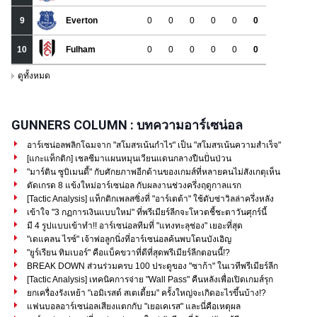
GUNNERS COLUMN : บทความอาร์เซน่อล
อาร์เซน่อลพลิกโฉมจาก "สโมสรเน้นกำไร" เป็น "สโมสรเน้นความสำเร็จ"
[แกะแท็กติก] เชลชีมาแผนหมุนเวียนแดนกลางปืนปั่นป่วน
"มาร์ติน ซูบิเมนดี้" กับศักยภาพอีกด้านของเกมส์ที่หลายคนไม่สังเกตุเห็น
ตัดเกรด 8 แข้งใหม่อาร์เซน่อล กับผลงานช่วงครึ่งฤดูกาลแรก
[Tactic Analysis] แท็กติกเพลสซิ่งที่ "อาร์เตต้า" ใช้ดับซ่าวิลล่าครึ่งหลัง
เข้าใจ "3 กฏการเงินแบบใหม่" ที่พรีเมียร์ลีกจะโหวตชี้ชะตาวันศุกร์นี้
มี 4 รูปแบบเข้าทำ!! อาร์เซน่อลทีมที่ "แทงทะลุช่อง" เยอะที่สุด
"เดแคลน ไรซ์" เจ้าพ่อลูกนิ่งที่อาร์เซน่อลค้นพบโดนบังเอิญ
"ยูร์เรียน ทิมเบอร์" คือแบ็คขวาที่ดีที่สุดพรีเมียร์ลีกตอนนี้!?
BREAK DOWN ส่วนร่วมครบ 100 ประตูของ "ซาก้า" ในเวทีพรีเมียร์ลีก
[Tactic Analysis] เทคนิคการจ่าย "Wall Pass" คืนหลังเพื่อเปิดเกมส์รุก
ยกเครื่องรังเหย้า "เอมิเรสต์ สเตเดี้ยม" ครั้งใหญ่จะเกิดอะไรขึ้นบ้าง!?
แฟนบอลอาร์เซน่อลเสียงแตกกับ "เยอเคเรส" และนี่คือเหตุผล