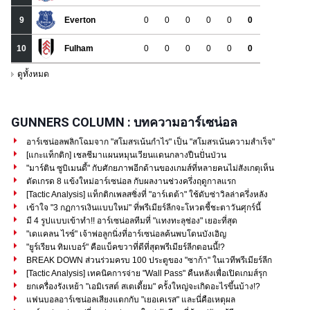
GUNNERS COLUMN : บทความอาร์เซน่อล
อาร์เซน่อลพลิกโฉมจาก "สโมสรเน้นกำไร" เป็น "สโมสรเน้นความสำเร็จ"
[แกะแท็กติก] เชลชีมาแผนหมุนเวียนแดนกลางปืนปั่นป่วน
"มาร์ติน ซูบิเมนดี้" กับศักยภาพอีกด้านของเกมส์ที่หลายคนไม่สังเกตุเห็น
ตัดเกรด 8 แข้งใหม่อาร์เซน่อล กับผลงานช่วงครึ่งฤดูกาลแรก
[Tactic Analysis] แท็กติกเพลสซิ่งที่ "อาร์เตต้า" ใช้ดับซ่าวิลล่าครึ่งหลัง
เข้าใจ "3 กฏการเงินแบบใหม่" ที่พรีเมียร์ลีกจะโหวตชี้ชะตาวันศุกร์นี้
มี 4 รูปแบบเข้าทำ!! อาร์เซน่อลทีมที่ "แทงทะลุช่อง" เยอะที่สุด
"เดแคลน ไรซ์" เจ้าพ่อลูกนิ่งที่อาร์เซน่อลค้นพบโดนบังเอิญ
"ยูร์เรียน ทิมเบอร์" คือแบ็คขวาที่ดีที่สุดพรีเมียร์ลีกตอนนี้!?
BREAK DOWN ส่วนร่วมครบ 100 ประตูของ "ซาก้า" ในเวทีพรีเมียร์ลีก
[Tactic Analysis] เทคนิคการจ่าย "Wall Pass" คืนหลังเพื่อเปิดเกมส์รุก
ยกเครื่องรังเหย้า "เอมิเรสต์ สเตเดี้ยม" ครั้งใหญ่จะเกิดอะไรขึ้นบ้าง!?
แฟนบอลอาร์เซน่อลเสียงแตกกับ "เยอเคเรส" และนี่คือเหตุผล