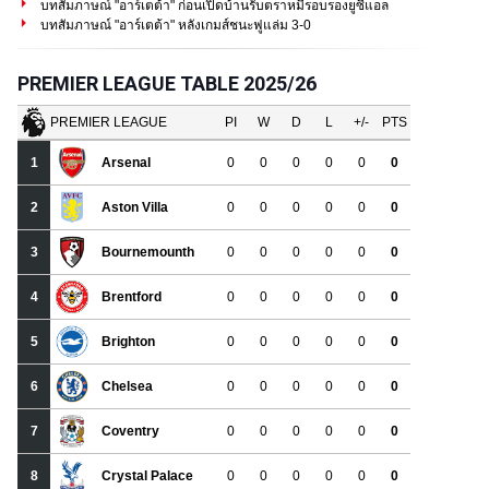
บทสัมภาษณ์ "อาร์เตต้า" ก่อนเปิดบ้านรับตราหมีรอบรองยูซีแอล
บทสัมภาษณ์ "อาร์เตต้า" หลังเกมส์ชนะฟูแล่ม 3-0
PREMIER LEAGUE TABLE 2025/26