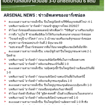
ARSENAL NEWS : ข่าวอัพเดทของอาร์เซน่อล
คะแนนความสามารถเด็กปืน: ปืนใหญ่เปิดหัวปรีซีซั่นบุกถล่มคิโรน่า 4-1
บทสัมภาษณ์แรก "อาร์เตต้า" ก่อนเข้าสู่ฤดูกาลใหม่ 2026/27
ทำไมอาร์เซน่อลถึงยอมเทหมดหน้าตักเพื่อคว้า "วินิซิอุส" มาเสริมเกมส์รุก
การดึง "บรูโน่ จี" ช่วยเพิ่มมิติอะไรให้กับเกมส์แดนกลางของอาร์เซน่อล
"โรเจอร์-ครูปี-บาร์โคล่า" เจาะ 3 เป้าหมายเสริมเกมส์รุกของอาร์เซน่อล
สรุปข่าวอาร์เซน่อลประจำวันที่ 2 มิถุนายน 69
"จอซ ครองกี้" ปั้นอาร์เซน่อลจากทีมไร้อนาคตสู่ทีมแชมป์พรีเมียร์ลีก
คะแนนความสามารถเด็กปืน: แชมป์ชูถ้วย!! ปืนใหญ่บุกชนะพาเลซ 2-1
ปิดท้าย
บทสัมภาษณ์ "อาร์เตต้า" ก่อนเกมส์นัดปิดซีซั่นในการเยือนพาเลซ
บทสัมภาษณ์ "อาร์เตต้า" หลังเกมส์ชนะเบิร์นลี่ย์ 1-0
คะแนนความสามารถเด็กปืน: รอลุ้นพรุ่งนี้!! ปืนใหญ่เปิดบ้านเฉือนเบิร์นลี่ย์
1-0
บทสัมภาษณ์ "อาร์เตต้า" ก่อนเกมส์เปิดบ้านพบเบิร์นลี่ย์วันจันทร์นี้
บทสัมภาษณ์ "อาร์เตต้า" หลังเกมส์บุกชนะขุนค้อน 1-0
คะแนนความสามารถเด็กปืน: ปืนใหญ่บุกชนะขุนค้อนแบบลุ้นระทึก 1-0
บทสัมภาษณ์ "อาร์เตต้า" ก่อนเยือนขุนค้อนวันอาทิตย์นี้
ทำไมอาร์เตต้าถึงหันมาใช้ "ลูอิส-สเคลลี่" เป็นตัวเปลี่ยนเกมในแดนกลาง
บทสัมภาษณ์ "อาร์เตต้า" หลังเกมส์เปิดบ้านชนะตราหมี 1-0
คะแนนความสามารถเด็กปืน: ปืนใหญ่เปิดบ้านอัดตราหมี 1-0 ลิ่วชิง