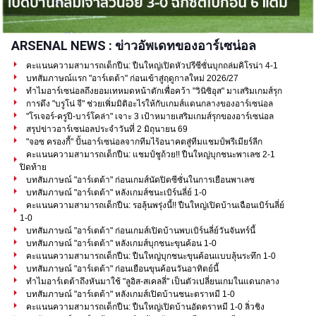
ARSENAL NEWS : ข่าวอัพเดทของอาร์เซน่อล
คะแนนความสามารถเด็กปืน: ปืนใหญ่เปิดหัวปรีซีซั่นบุกถล่มคิโรน่า 4-1
บทสัมภาษณ์แรก "อาร์เตต้า" ก่อนเข้าสู่ฤดูกาลใหม่ 2026/27
ทำไมอาร์เซน่อลถึงยอมเทหมดหน้าตักเพื่อคว้า "วินิซิอุส" มาเสริมเกมส์รุก
การดึง "บรูโน่ จี" ช่วยเพิ่มมิติอะไรให้กับเกมส์แดนกลางของอาร์เซน่อล
"โรเจอร์-ครูปี-บาร์โคล่า" เจาะ 3 เป้าหมายเสริมเกมส์รุกของอาร์เซน่อล
สรุปข่าวอาร์เซน่อลประจำวันที่ 2 มิถุนายน 69
"จอซ ครองกี้" ปั้นอาร์เซน่อลจากทีมไร้อนาคตสู่ทีมแชมป์พรีเมียร์ลีก
คะแนนความสามารถเด็กปืน: แชมป์ชูถ้วย!! ปืนใหญ่บุกชนะพาเลซ 2-1
ปิดท้าย
บทสัมภาษณ์ "อาร์เตต้า" ก่อนเกมส์นัดปิดซีซั่นในการเยือนพาเลซ
บทสัมภาษณ์ "อาร์เตต้า" หลังเกมส์ชนะเบิร์นลี่ย์ 1-0
คะแนนความสามารถเด็กปืน: รอลุ้นพรุ่งนี้!! ปืนใหญ่เปิดบ้านเฉือนเบิร์นลี่ย์
1-0
บทสัมภาษณ์ "อาร์เตต้า" ก่อนเกมส์เปิดบ้านพบเบิร์นลี่ย์วันจันทร์นี้
บทสัมภาษณ์ "อาร์เตต้า" หลังเกมส์บุกชนะขุนค้อน 1-0
คะแนนความสามารถเด็กปืน: ปืนใหญ่บุกชนะขุนค้อนแบบลุ้นระทึก 1-0
บทสัมภาษณ์ "อาร์เตต้า" ก่อนเยือนขุนค้อนวันอาทิตย์นี้
ทำไมอาร์เตต้าถึงหันมาใช้ "ลูอิส-สเคลลี่" เป็นตัวเปลี่ยนเกมในแดนกลาง
บทสัมภาษณ์ "อาร์เตต้า" หลังเกมส์เปิดบ้านชนะตราหมี 1-0
คะแนนความสามารถเด็กปืน: ปืนใหญ่เปิดบ้านอัดตราหมี 1-0 ลิ่วชิง