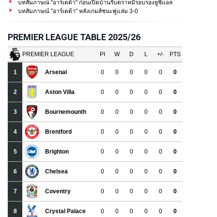
บทสัมภาษณ์ "อาร์เตต้า" ก่อนเปิดบ้านรับตราหมีรอบรองยูซีแอล
บทสัมภาษณ์ "อาร์เตต้า" หลังเกมส์ชนะฟูแล่ม 3-0
PREMIER LEAGUE TABLE 2025/26