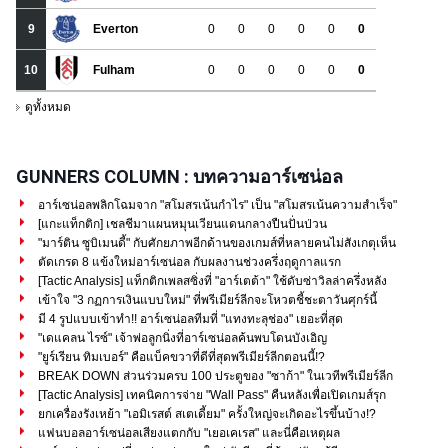
GUNNERS COLUMN : บทความอาร์เซน่อล
อาร์เซน่อลพลิกโฉมจาก "สโมสรเน้นกำไร" เป็น "สโมสรเน้นความสำเร็จ"
[แกะแท็กติก] เชลชีมาแผนหมุนเวียนแดนกลางปืนปั่นป่วน
"มาร์ติน ซูบิเมนดี้" กับศักยภาพอีกด้านของเกมส์ที่หลายคนไม่สังเกตุเห็น
ตัดเกรด 8 แข้งใหม่อาร์เซน่อล กับผลงานช่วงครึ่งฤดูกาลแรก
[Tactic Analysis] แท็กติกเพลสซิ่งที่ "อาร์เตต้า" ใช้ดับซ่าวิลล่าครึ่งหลัง
เข้าใจ "3 กฏการเงินแบบใหม่" ที่พรีเมียร์ลีกจะโหวตชี้ชะตาวันศุกร์นี้
มี 4 รูปแบบเข้าทำ!! อาร์เซน่อลทีมที่ "แทงทะลุช่อง" เยอะที่สุด
"เดแคลน ไรซ์" เจ้าพ่อลูกนิ่งที่อาร์เซน่อลค้นพบโดนบังเอิญ
"ยูร์เรียน ทิมเบอร์" คือแบ็คขวาที่ดีที่สุดพรีเมียร์ลีกตอนนี้!?
BREAK DOWN ส่วนร่วมครบ 100 ประตูของ "ซาก้า" ในเวทีพรีเมียร์ลีก
[Tactic Analysis] เทคนิคการจ่าย "Wall Pass" คืนหลังเพื่อเปิดเกมส์รุก
ยกเครื่องรังเหย้า "เอมิเรสต์ สเตเดี้ยม" ครั้งใหญ่จะเกิดอะไรขึ้นบ้าง!?
แฟนบอลอาร์เซน่อลเสียงแตกกับ "เยอเคเรส" และนี่คือเหตุผล