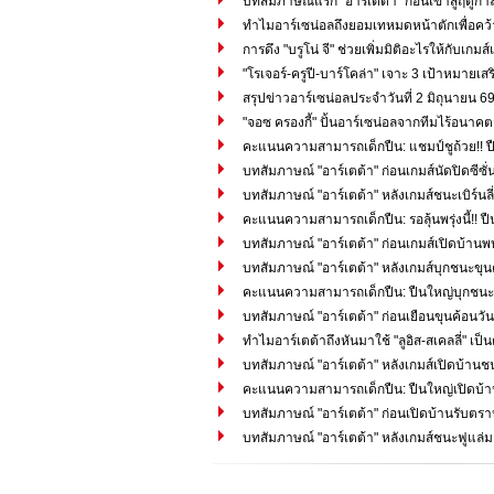
บทสัมภาษณ์แรก "อาร์เตต้า" ก่อนเข้าสู่ฤดูก
ทำไมอาร์เซน่อลถึงยอมเทหมดหน้าตักเพื่อคว้า "
การดึง "บรูโน่ จี" ช่วยเพิ่มมิติอะไรให้กับเ
"โรเจอร์-ครูปี-บาร์โคล่า" เจาะ 3 เป้าหมายเส
สรุปข่าวอาร์เซน่อลประจำวันที่ 2 มิถุนายน 6
"จอซ ครองกี้" ปั้นอาร์เซน่อลจากทีมไร้อนาคตสู
คะแนนความสามารถเด็กปืน: แชมป์ชูถ้วย!! ป
บทสัมภาษณ์ "อาร์เตต้า" ก่อนเกมส์นัดปิดซีซ
บทสัมภาษณ์ "อาร์เตต้า" หลังเกมส์ชนะเบิร์นลี่
คะแนนความสามารถเด็กปืน: รอลุ้นพรุ่งนี้!! ปืนใ
บทสัมภาษณ์ "อาร์เตต้า" ก่อนเกมส์เปิดบ้านพบเบิ
บทสัมภาษณ์ "อาร์เตต้า" หลังเกมส์บุกชนะขุน
คะแนนความสามารถเด็กปืน: ปืนใหญ่บุกชนะข
บทสัมภาษณ์ "อาร์เตต้า" ก่อนเยือนขุนค้อนวันอ
ทำไมอาร์เตต้าถึงหันมาใช้ "ลูอิส-สเคลลี่" เ
บทสัมภาษณ์ "อาร์เตต้า" หลังเกมส์เปิดบ้านช
คะแนนความสามารถเด็กปืน: ปืนใหญ่เปิดบ้านอ
บทสัมภาษณ์ "อาร์เตต้า" ก่อนเปิดบ้านรับตร
บทสัมภาษณ์ "อาร์เตต้า" หลังเกมส์ชนะฟูแล่ม