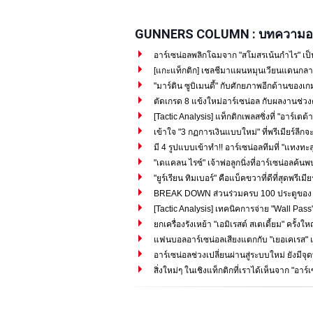
GUNNERS COLUMN : บทความอา
อาร์เซน่อลพลิกโฉมจาก "สโมสรเน้นกำไร" เป็
[แกะแท็กติก] เชลชีมาแผนหมุนเวียนแดนกลาง
"มาร์ติน ซูบิเมนดี้" กับศักยภาพอีกด้านของเกม
ตัดเกรด 8 แข้งใหม่อาร์เซน่อล กับผลงานช่วง
[Tactic Analysis] แท็กติกเพลสซิ่งที่ "อาร์เตต้า"
เข้าใจ "3 กฏการเงินแบบใหม่" ที่พรีเมียร์ลีกจะ
มี 4 รูปแบบเข้าทำ!! อาร์เซน่อลทีมที่ "แทงทะลุ
"เดแคลน ไรซ์" เจ้าพ่อลูกนิ่งที่อาร์เซน่อลค้น
"ยูร์เรียน ทิมเบอร์" คือแบ็คขวาที่ดีที่สุดพรีเมีย
BREAK DOWN ส่วนร่วมครบ 100 ประตูของ "ซาก
[Tactic Analysis] เทคนิคการจ่าย "Wall Pass" 
ยกเครื่องรังเหย้า "เอมิเรสต์ สเตเดี้ยม" ครั้งใ
แฟนบอลอาร์เซน่อลเสียงแตกกับ "เยอเคเรส" แ
อาร์เซน่อลช่วงเปลี่ยนผ่านสู่ระบบใหม่ ยังมีจุด
สิ่งใหม่ๆ ในเชิงแท็กติกที่เราได้เห็นจาก "อาร์เ