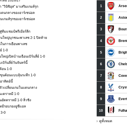
าลใหม่ 2026/27
วินิซิอุส" มาเสริมเกมส์รุก
กมส์แดนกลางของอาร์เซน่อล
ริมเกมส์รุกของอาร์เซน่อล
9
่ทีมแชมป์พรีเมียร์ลีก
ืนใหญ่บุกชนะพาเลซ 2-1 ปิดท้าย
ั่นในการเยือนพาเลซ
ย์ 1-0
หญ่เปิดบ้านเฉือนเบิร์นลี่ย์ 1-0
ร์นลี่ย์วันจันทร์นี้
ค้อน 1-0
ุนค้อนแบบลุ้นระทึก 1-0
าทิตย์นี้
ป็นตัวเปลี่ยนเกมในแดนกลาง
นะตราหมี 1-0
ัดตราหมี 1-0 ลิ่วชิง
าหมีรอบรองยูซีแอล
 3-0