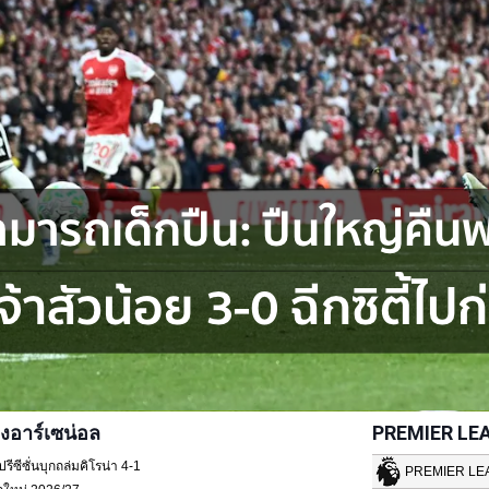
งอาร์เซน่อล
PREMIER LE
ซีซั่นบุกถล่มคิโรน่า 4-1