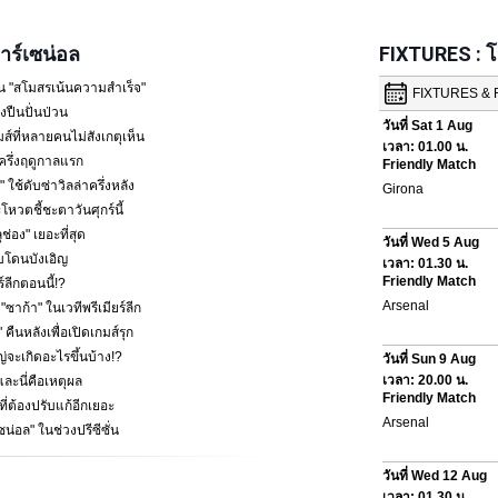
ร์เซน่อล
FIXTURES : 
น "สโมสรเน้นความสำเร็จ"
ปืนปั่นป่วน
ส์ที่หลายคนไม่สังเกตุเห็น
ครึ่งฤดูกาลแรก
 ใช้ดับซ่าวิลล่าครึ่งหลัง
โหวตชี้ชะตาวันศุกร์นี้
ช่อง" เยอะที่สุด
พบโดนบังเอิญ
ร์ลีกตอนนี้!?
้า" ในเวทีพรีเมียร์ลีก
คืนหลังเพื่อเปิดเกมส์รุก
หญ่จะเกิดอะไรขึ้นบ้าง!?
ละนี่คือเหตุผล
ที่ต้องปรับแก้อีกเยอะ
ซน่อล" ในช่วงปรีซีซั่น