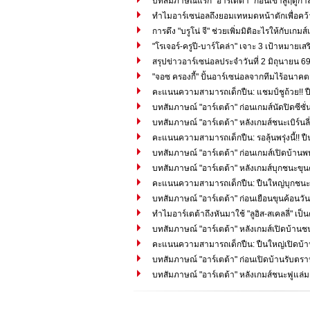
บทสัมภาษณ์แรก "อาร์เตต้า" ก่อนเข้าสู่ฤดูก
ทำไมอาร์เซน่อลถึงยอมเทหมดหน้าตักเพื่อคว้า "
การดึง "บรูโน่ จี" ช่วยเพิ่มมิติอะไรให้กับเ
"โรเจอร์-ครูปี-บาร์โคล่า" เจาะ 3 เป้าหมายเส
สรุปข่าวอาร์เซน่อลประจำวันที่ 2 มิถุนายน 6
"จอซ ครองกี้" ปั้นอาร์เซน่อลจากทีมไร้อนาคตสู
คะแนนความสามารถเด็กปืน: แชมป์ชูถ้วย!! ป
บทสัมภาษณ์ "อาร์เตต้า" ก่อนเกมส์นัดปิดซีซ
บทสัมภาษณ์ "อาร์เตต้า" หลังเกมส์ชนะเบิร์นลี่
คะแนนความสามารถเด็กปืน: รอลุ้นพรุ่งนี้!! ปืนใ
บทสัมภาษณ์ "อาร์เตต้า" ก่อนเกมส์เปิดบ้านพบเบิ
บทสัมภาษณ์ "อาร์เตต้า" หลังเกมส์บุกชนะขุน
คะแนนความสามารถเด็กปืน: ปืนใหญ่บุกชนะข
บทสัมภาษณ์ "อาร์เตต้า" ก่อนเยือนขุนค้อนวันอ
ทำไมอาร์เตต้าถึงหันมาใช้ "ลูอิส-สเคลลี่" เ
บทสัมภาษณ์ "อาร์เตต้า" หลังเกมส์เปิดบ้านช
คะแนนความสามารถเด็กปืน: ปืนใหญ่เปิดบ้านอ
บทสัมภาษณ์ "อาร์เตต้า" ก่อนเปิดบ้านรับตร
บทสัมภาษณ์ "อาร์เตต้า" หลังเกมส์ชนะฟูแล่ม