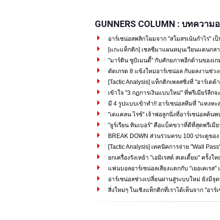
GUNNERS COLUMN : บทความอา
อาร์เซน่อลพลิกโฉมจาก "สโมสรเน้นกำไร" เป็
[แกะแท็กติก] เชลชีมาแผนหมุนเวียนแดนกลาง
"มาร์ติน ซูบิเมนดี้" กับศักยภาพอีกด้านของเกม
ตัดเกรด 8 แข้งใหม่อาร์เซน่อล กับผลงานช่วง
[Tactic Analysis] แท็กติกเพลสซิ่งที่ "อาร์เตต้า"
เข้าใจ "3 กฏการเงินแบบใหม่" ที่พรีเมียร์ลีกจะ
มี 4 รูปแบบเข้าทำ!! อาร์เซน่อลทีมที่ "แทงทะลุ
"เดแคลน ไรซ์" เจ้าพ่อลูกนิ่งที่อาร์เซน่อลค้น
"ยูร์เรียน ทิมเบอร์" คือแบ็คขวาที่ดีที่สุดพรีเมีย
BREAK DOWN ส่วนร่วมครบ 100 ประตูของ "ซาก
[Tactic Analysis] เทคนิคการจ่าย "Wall Pass" 
ยกเครื่องรังเหย้า "เอมิเรสต์ สเตเดี้ยม" ครั้งใ
แฟนบอลอาร์เซน่อลเสียงแตกกับ "เยอเคเรส" แ
อาร์เซน่อลช่วงเปลี่ยนผ่านสู่ระบบใหม่ ยังมีจุด
สิ่งใหม่ๆ ในเชิงแท็กติกที่เราได้เห็นจาก "อาร์เ