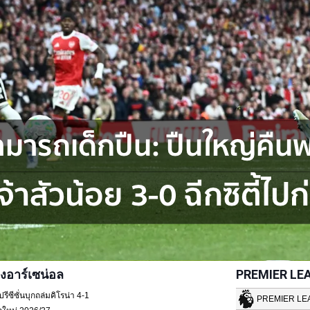
งอาร์เซน่อล
PREMIER LE
ซีซั่นบุกถล่มคิโรน่า 4-1