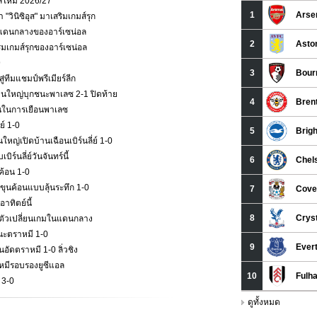
าลใหม่ 2026/27
วินิซิอุส" มาเสริมเกมส์รุก
กมส์แดนกลางของอาร์เซน่อล
ริมเกมส์รุกของอาร์เซน่อล
9
่ทีมแชมป์พรีเมียร์ลีก
ืนใหญ่บุกชนะพาเลซ 2-1 ปิดท้าย
ั่นในการเยือนพาเลซ
ย์ 1-0
หญ่เปิดบ้านเฉือนเบิร์นลี่ย์ 1-0
ร์นลี่ย์วันจันทร์นี้
ค้อน 1-0
ุนค้อนแบบลุ้นระทึก 1-0
าทิตย์นี้
ป็นตัวเปลี่ยนเกมในแดนกลาง
นะตราหมี 1-0
ัดตราหมี 1-0 ลิ่วชิง
าหมีรอบรองยูซีแอล
 3-0