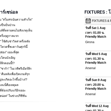
ร์เซน่อล
FIXTURES : 
น "สโมสรเน้นความสำเร็จ"
ปืนปั่นป่วน
ส์ที่หลายคนไม่สังเกตุเห็น
ครึ่งฤดูกาลแรก
 ใช้ดับซ่าวิลล่าครึ่งหลัง
โหวตชี้ชะตาวันศุกร์นี้
ช่อง" เยอะที่สุด
พบโดนบังเอิญ
ร์ลีกตอนนี้!?
้า" ในเวทีพรีเมียร์ลีก
คืนหลังเพื่อเปิดเกมส์รุก
หญ่จะเกิดอะไรขึ้นบ้าง!?
ละนี่คือเหตุผล
ที่ต้องปรับแก้อีกเยอะ
ซน่อล" ในช่วงปรีซีซั่น