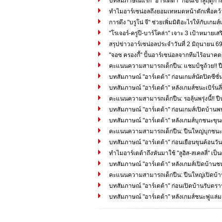
บทสัมภาษณ์แรก "อาร์เตต้า" ก่อนเข้าสู่ฤดูก
ทำไมอาร์เซน่อลถึงยอมเทหมดหน้าตักเพื่อคว้า "
การดึง "บรูโน่ จี" ช่วยเพิ่มมิติอะไรให้กับเ
"โรเจอร์-ครูปี-บาร์โคล่า" เจาะ 3 เป้าหมายเส
สรุปข่าวอาร์เซน่อลประจำวันที่ 2 มิถุนายน 6
"จอซ ครองกี้" ปั้นอาร์เซน่อลจากทีมไร้อนาคตสู
คะแนนความสามารถเด็กปืน: แชมป์ชูถ้วย!! ป
บทสัมภาษณ์ "อาร์เตต้า" ก่อนเกมส์นัดปิดซีซ
บทสัมภาษณ์ "อาร์เตต้า" หลังเกมส์ชนะเบิร์นลี่
คะแนนความสามารถเด็กปืน: รอลุ้นพรุ่งนี้!! ปืนใ
บทสัมภาษณ์ "อาร์เตต้า" ก่อนเกมส์เปิดบ้านพบเบิ
บทสัมภาษณ์ "อาร์เตต้า" หลังเกมส์บุกชนะขุน
คะแนนความสามารถเด็กปืน: ปืนใหญ่บุกชนะข
บทสัมภาษณ์ "อาร์เตต้า" ก่อนเยือนขุนค้อนวันอ
ทำไมอาร์เตต้าถึงหันมาใช้ "ลูอิส-สเคลลี่" เ
บทสัมภาษณ์ "อาร์เตต้า" หลังเกมส์เปิดบ้านช
คะแนนความสามารถเด็กปืน: ปืนใหญ่เปิดบ้านอ
บทสัมภาษณ์ "อาร์เตต้า" ก่อนเปิดบ้านรับตร
บทสัมภาษณ์ "อาร์เตต้า" หลังเกมส์ชนะฟูแล่ม