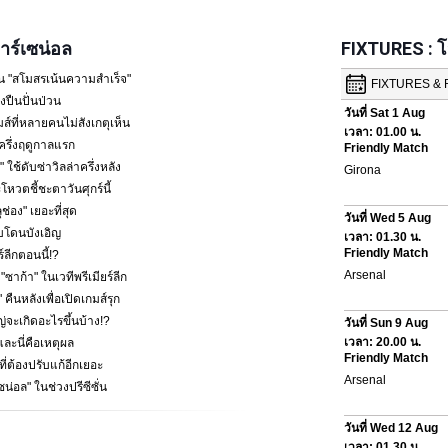
ร์เซน่อล
FIXTURES : 
น "สโมสรเน้นความสำเร็จ"
ปืนปั่นป่วน
ส์ที่หลายคนไม่สังเกตุเห็น
ครึ่งฤดูกาลแรก
 ใช้ดับซ่าวิลล่าครึ่งหลัง
โหวตชี้ชะตาวันศุกร์นี้
ช่อง" เยอะที่สุด
พบโดนบังเอิญ
ร์ลีกตอนนี้!?
้า" ในเวทีพรีเมียร์ลีก
คืนหลังเพื่อเปิดเกมส์รุก
หญ่จะเกิดอะไรขึ้นบ้าง!?
ละนี่คือเหตุผล
ที่ต้องปรับแก้อีกเยอะ
ซน่อล" ในช่วงปรีซีซั่น