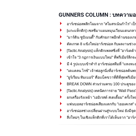
GUNNERS COLUMN : บทความอา
อาร์เซน่อลพลิกโฉมจาก "สโมสรเน้นกำไร" เป็
[แกะแท็กติก] เชลชีมาแผนหมุนเวียนแดนกลาง
"มาร์ติน ซูบิเมนดี้" กับศักยภาพอีกด้านของเกม
ตัดเกรด 8 แข้งใหม่อาร์เซน่อล กับผลงานช่วง
[Tactic Analysis] แท็กติกเพลสซิ่งที่ "อาร์เตต้า"
เข้าใจ "3 กฏการเงินแบบใหม่" ที่พรีเมียร์ลีกจะ
มี 4 รูปแบบเข้าทำ!! อาร์เซน่อลทีมที่ "แทงทะลุ
"เดแคลน ไรซ์" เจ้าพ่อลูกนิ่งที่อาร์เซน่อลค้น
"ยูร์เรียน ทิมเบอร์" คือแบ็คขวาที่ดีที่สุดพรีเมีย
BREAK DOWN ส่วนร่วมครบ 100 ประตูของ "ซาก
[Tactic Analysis] เทคนิคการจ่าย "Wall Pass" 
ยกเครื่องรังเหย้า "เอมิเรสต์ สเตเดี้ยม" ครั้งใ
แฟนบอลอาร์เซน่อลเสียงแตกกับ "เยอเคเรส" แ
อาร์เซน่อลช่วงเปลี่ยนผ่านสู่ระบบใหม่ ยังมีจุด
สิ่งใหม่ๆ ในเชิงแท็กติกที่เราได้เห็นจาก "อาร์เ