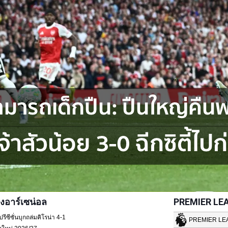
งอาร์เซน่อล
PREMIER LE
ซีซั่นบุกถล่มคิโรน่า 4-1