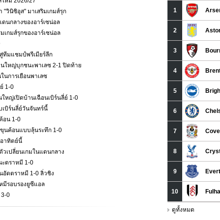
าลใหม่ 2026/27
วินิซิอุส" มาเสริมเกมส์รุก
กมส์แดนกลางของอาร์เซน่อล
ริมเกมส์รุกของอาร์เซน่อล
9
่ทีมแชมป์พรีเมียร์ลีก
ืนใหญ่บุกชนะพาเลซ 2-1 ปิดท้าย
ั่นในการเยือนพาเลซ
ย์ 1-0
หญ่เปิดบ้านเฉือนเบิร์นลี่ย์ 1-0
ร์นลี่ย์วันจันทร์นี้
ค้อน 1-0
ุนค้อนแบบลุ้นระทึก 1-0
าทิตย์นี้
ป็นตัวเปลี่ยนเกมในแดนกลาง
นะตราหมี 1-0
ัดตราหมี 1-0 ลิ่วชิง
าหมีรอบรองยูซีแอล
 3-0