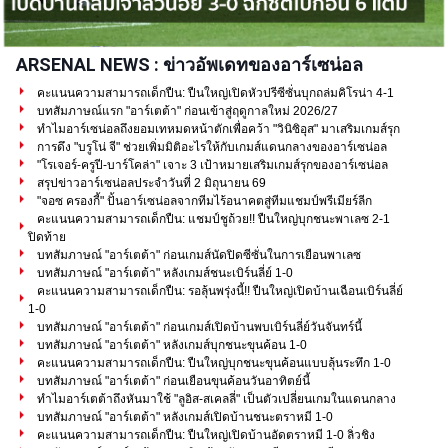
ARSENAL NEWS : ข่าวอัพเดทของอาร์เซน่อล
คะแนนความสามารถเด็กปืน: ปืนใหญ่เปิดหัวปรีซีซั่นบุกถล่มคิโรน่า 4-1
บทสัมภาษณ์แรก "อาร์เตต้า" ก่อนเข้าสู่ฤดูกาลใหม่ 2026/27
ทำไมอาร์เซน่อลถึงยอมเทหมดหน้าตักเพื่อคว้า "วินิซิอุส" มาเสริมเกมส์รุก
การดึง "บรูโน่ จี" ช่วยเพิ่มมิติอะไรให้กับเกมส์แดนกลางของอาร์เซน่อล
"โรเจอร์-ครูปี-บาร์โคล่า" เจาะ 3 เป้าหมายเสริมเกมส์รุกของอาร์เซน่อล
สรุปข่าวอาร์เซน่อลประจำวันที่ 2 มิถุนายน 69
"จอซ ครองกี้" ปั้นอาร์เซน่อลจากทีมไร้อนาคตสู่ทีมแชมป์พรีเมียร์ลีก
คะแนนความสามารถเด็กปืน: แชมป์ชูถ้วย!! ปืนใหญ่บุกชนะพาเลซ 2-1
ปิดท้าย
บทสัมภาษณ์ "อาร์เตต้า" ก่อนเกมส์นัดปิดซีซั่นในการเยือนพาเลซ
บทสัมภาษณ์ "อาร์เตต้า" หลังเกมส์ชนะเบิร์นลี่ย์ 1-0
คะแนนความสามารถเด็กปืน: รอลุ้นพรุ่งนี้!! ปืนใหญ่เปิดบ้านเฉือนเบิร์นลี่ย์
1-0
บทสัมภาษณ์ "อาร์เตต้า" ก่อนเกมส์เปิดบ้านพบเบิร์นลี่ย์วันจันทร์นี้
บทสัมภาษณ์ "อาร์เตต้า" หลังเกมส์บุกชนะขุนค้อน 1-0
คะแนนความสามารถเด็กปืน: ปืนใหญ่บุกชนะขุนค้อนแบบลุ้นระทึก 1-0
บทสัมภาษณ์ "อาร์เตต้า" ก่อนเยือนขุนค้อนวันอาทิตย์นี้
ทำไมอาร์เตต้าถึงหันมาใช้ "ลูอิส-สเคลลี่" เป็นตัวเปลี่ยนเกมในแดนกลาง
บทสัมภาษณ์ "อาร์เตต้า" หลังเกมส์เปิดบ้านชนะตราหมี 1-0
คะแนนความสามารถเด็กปืน: ปืนใหญ่เปิดบ้านอัดตราหมี 1-0 ลิ่วชิง