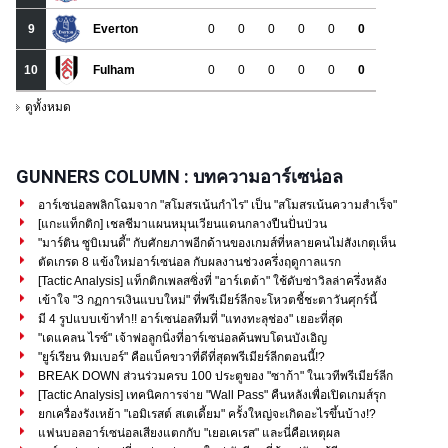
GUNNERS COLUMN : บทความอาร์เซน่อล
อาร์เซน่อลพลิกโฉมจาก "สโมสรเน้นกำไร" เป็น "สโมสรเน้นความสำเร็จ"
[แกะแท็กติก] เชลชีมาแผนหมุนเวียนแดนกลางปืนปั่นป่วน
"มาร์ติน ซูบิเมนดี้" กับศักยภาพอีกด้านของเกมส์ที่หลายคนไม่สังเกตุเห็น
ตัดเกรด 8 แข้งใหม่อาร์เซน่อล กับผลงานช่วงครึ่งฤดูกาลแรก
[Tactic Analysis] แท็กติกเพลสซิ่งที่ "อาร์เตต้า" ใช้ดับซ่าวิลล่าครึ่งหลัง
เข้าใจ "3 กฏการเงินแบบใหม่" ที่พรีเมียร์ลีกจะโหวตชี้ชะตาวันศุกร์นี้
มี 4 รูปแบบเข้าทำ!! อาร์เซน่อลทีมที่ "แทงทะลุช่อง" เยอะที่สุด
"เดแคลน ไรซ์" เจ้าพ่อลูกนิ่งที่อาร์เซน่อลค้นพบโดนบังเอิญ
"ยูร์เรียน ทิมเบอร์" คือแบ็คขวาที่ดีที่สุดพรีเมียร์ลีกตอนนี้!?
BREAK DOWN ส่วนร่วมครบ 100 ประตูของ "ซาก้า" ในเวทีพรีเมียร์ลีก
[Tactic Analysis] เทคนิคการจ่าย "Wall Pass" คืนหลังเพื่อเปิดเกมส์รุก
ยกเครื่องรังเหย้า "เอมิเรสต์ สเตเดี้ยม" ครั้งใหญ่จะเกิดอะไรขึ้นบ้าง!?
แฟนบอลอาร์เซน่อลเสียงแตกกับ "เยอเคเรส" และนี่คือเหตุผล