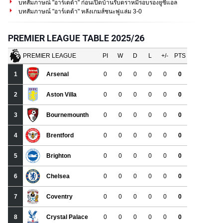
บทสัมภาษณ์ "อาร์เตต้า" ก่อนเปิดบ้านรับตราหมีรอบรองยูซีแอล
บทสัมภาษณ์ "อาร์เตต้า" หลังเกมส์ชนะฟูแล่ม 3-0
PREMIER LEAGUE TABLE 2025/26