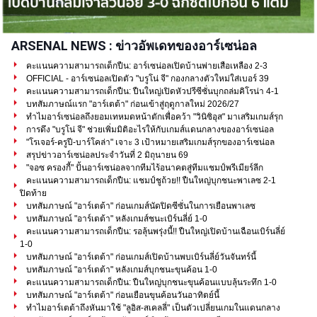
ARSENAL NEWS : ข่าวอัพเดทของอาร์เซน่อล
คะแนนความสามารถเด็กปืน: อาร์เซน่อลเปิดบ้านพ่ายเสือเหลือง 2-3
OFFICIAL - อาร์เซน่อลเปิดตัว "บรูโน่ จี" กองกลางตัวใหม่ใส่เบอร์ 39
คะแนนความสามารถเด็กปืน: ปืนใหญ่เปิดหัวปรีซีซั่นบุกถล่มคิโรน่า 4-1
บทสัมภาษณ์แรก "อาร์เตต้า" ก่อนเข้าสู่ฤดูกาลใหม่ 2026/27
ทำไมอาร์เซน่อลถึงยอมเทหมดหน้าตักเพื่อคว้า "วินิซิอุส" มาเสริมเกมส์รุก
การดึง "บรูโน่ จี" ช่วยเพิ่มมิติอะไรให้กับเกมส์แดนกลางของอาร์เซน่อล
"โรเจอร์-ครูปี-บาร์โคล่า" เจาะ 3 เป้าหมายเสริมเกมส์รุกของอาร์เซน่อล
สรุปข่าวอาร์เซน่อลประจำวันที่ 2 มิถุนายน 69
"จอซ ครองกี้" ปั้นอาร์เซน่อลจากทีมไร้อนาคตสู่ทีมแชมป์พรีเมียร์ลีก
คะแนนความสามารถเด็กปืน: แชมป์ชูถ้วย!! ปืนใหญ่บุกชนะพาเลซ 2-1
ปิดท้าย
บทสัมภาษณ์ "อาร์เตต้า" ก่อนเกมส์นัดปิดซีซั่นในการเยือนพาเลซ
บทสัมภาษณ์ "อาร์เตต้า" หลังเกมส์ชนะเบิร์นลี่ย์ 1-0
คะแนนความสามารถเด็กปืน: รอลุ้นพรุ่งนี้!! ปืนใหญ่เปิดบ้านเฉือนเบิร์นลี่ย์
1-0
บทสัมภาษณ์ "อาร์เตต้า" ก่อนเกมส์เปิดบ้านพบเบิร์นลี่ย์วันจันทร์นี้
บทสัมภาษณ์ "อาร์เตต้า" หลังเกมส์บุกชนะขุนค้อน 1-0
คะแนนความสามารถเด็กปืน: ปืนใหญ่บุกชนะขุนค้อนแบบลุ้นระทึก 1-0
บทสัมภาษณ์ "อาร์เตต้า" ก่อนเยือนขุนค้อนวันอาทิตย์นี้
ทำไมอาร์เตต้าถึงหันมาใช้ "ลูอิส-สเคลลี่" เป็นตัวเปลี่ยนเกมในแดนกลาง