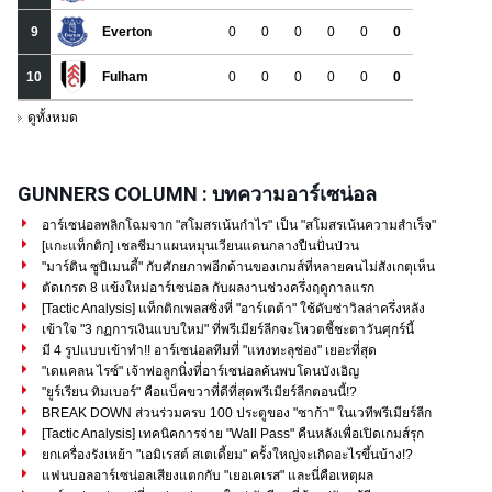
GUNNERS COLUMN : บทความอาร์เซน่อล
อาร์เซน่อลพลิกโฉมจาก "สโมสรเน้นกำไร" เป็น "สโมสรเน้นความสำเร็จ"
[แกะแท็กติก] เชลชีมาแผนหมุนเวียนแดนกลางปืนปั่นป่วน
"มาร์ติน ซูบิเมนดี้" กับศักยภาพอีกด้านของเกมส์ที่หลายคนไม่สังเกตุเห็น
ตัดเกรด 8 แข้งใหม่อาร์เซน่อล กับผลงานช่วงครึ่งฤดูกาลแรก
[Tactic Analysis] แท็กติกเพลสซิ่งที่ "อาร์เตต้า" ใช้ดับซ่าวิลล่าครึ่งหลัง
เข้าใจ "3 กฏการเงินแบบใหม่" ที่พรีเมียร์ลีกจะโหวตชี้ชะตาวันศุกร์นี้
มี 4 รูปแบบเข้าทำ!! อาร์เซน่อลทีมที่ "แทงทะลุช่อง" เยอะที่สุด
"เดแคลน ไรซ์" เจ้าพ่อลูกนิ่งที่อาร์เซน่อลค้นพบโดนบังเอิญ
"ยูร์เรียน ทิมเบอร์" คือแบ็คขวาที่ดีที่สุดพรีเมียร์ลีกตอนนี้!?
BREAK DOWN ส่วนร่วมครบ 100 ประตูของ "ซาก้า" ในเวทีพรีเมียร์ลีก
[Tactic Analysis] เทคนิคการจ่าย "Wall Pass" คืนหลังเพื่อเปิดเกมส์รุก
ยกเครื่องรังเหย้า "เอมิเรสต์ สเตเดี้ยม" ครั้งใหญ่จะเกิดอะไรขึ้นบ้าง!?
แฟนบอลอาร์เซน่อลเสียงแตกกับ "เยอเคเรส" และนี่คือเหตุผล