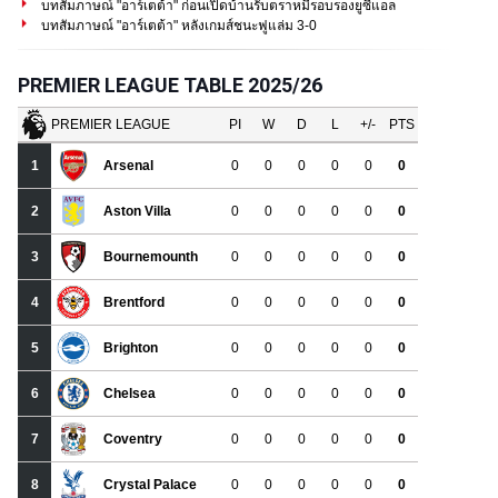
บทสัมภาษณ์ "อาร์เตต้า" ก่อนเปิดบ้านรับตราหมีรอบรองยูซีแอล
บทสัมภาษณ์ "อาร์เตต้า" หลังเกมส์ชนะฟูแล่ม 3-0
PREMIER LEAGUE TABLE 2025/26