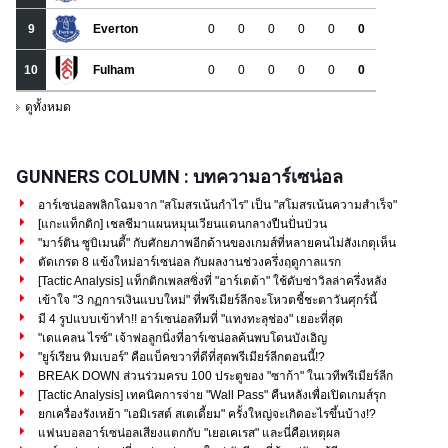
GUNNERS COLUMN : บทความอาร์เซน่อล
อาร์เซน่อลพลิกโฉมจาก "สโมสรเน้นกำไร" เป็น "สโมสรเน้นความสำเร็จ"
[แกะแท็กติก] เชลชีมาแผนหมุนเวียนแดนกลางปืนปั่นป่วน
"มาร์ติน ซูบิเมนดี้" กับศักยภาพอีกด้านของเกมส์ที่หลายคนไม่สังเกตุเห็น
ตัดเกรด 8 แข้งใหม่อาร์เซน่อล กับผลงานช่วงครึ่งฤดูกาลแรก
[Tactic Analysis] แท็กติกเพลสซิ่งที่ "อาร์เตต้า" ใช้ดับซ่าวิลล่าครึ่งหลัง
เข้าใจ "3 กฏการเงินแบบใหม่" ที่พรีเมียร์ลีกจะโหวตชี้ชะตาวันศุกร์นี้
มี 4 รูปแบบเข้าทำ!! อาร์เซน่อลทีมที่ "แทงทะลุช่อง" เยอะที่สุด
"เดแคลน ไรซ์" เจ้าพ่อลูกนิ่งที่อาร์เซน่อลค้นพบโดนบังเอิญ
"ยูร์เรียน ทิมเบอร์" คือแบ็คขวาที่ดีที่สุดพรีเมียร์ลีกตอนนี้!?
BREAK DOWN ส่วนร่วมครบ 100 ประตูของ "ซาก้า" ในเวทีพรีเมียร์ลีก
[Tactic Analysis] เทคนิคการจ่าย "Wall Pass" คืนหลังเพื่อเปิดเกมส์รุก
ยกเครื่องรังเหย้า "เอมิเรสต์ สเตเดี้ยม" ครั้งใหญ่จะเกิดอะไรขึ้นบ้าง!?
แฟนบอลอาร์เซน่อลเสียงแตกกับ "เยอเคเรส" และนี่คือเหตุผล