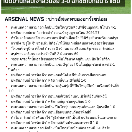
ARSENAL NEWS : ข่าวอัพเดทของอาร์เซน่อล
คะแนนความสามารถเด็กปืน: ปืนใหญ่เปิดหัวปรีซีซั่นบุกถล่มคิโรน่า 4-1
บทสัมภาษณ์แรก "อาร์เตต้า" ก่อนเข้าสู่ฤดูกาลใหม่ 2026/27
ทำไมอาร์เซน่อลถึงยอมเทหมดหน้าตักเพื่อคว้า "วินิซิอุส" มาเสริมเกมส์รุก
การดึง "บรูโน่ จี" ช่วยเพิ่มมิติอะไรให้กับเกมส์แดนกลางของอาร์เซน่อล
"โรเจอร์-ครูปี-บาร์โคล่า" เจาะ 3 เป้าหมายเสริมเกมส์รุกของอาร์เซน่อล
สรุปข่าวอาร์เซน่อลประจำวันที่ 2 มิถุนายน 69
"จอซ ครองกี้" ปั้นอาร์เซน่อลจากทีมไร้อนาคตสู่ทีมแชมป์พรีเมียร์ลีก
คะแนนความสามารถเด็กปืน: แชมป์ชูถ้วย!! ปืนใหญ่บุกชนะพาเลซ 2-1
ปิดท้าย
บทสัมภาษณ์ "อาร์เตต้า" ก่อนเกมส์นัดปิดซีซั่นในการเยือนพาเลซ
บทสัมภาษณ์ "อาร์เตต้า" หลังเกมส์ชนะเบิร์นลี่ย์ 1-0
คะแนนความสามารถเด็กปืน: รอลุ้นพรุ่งนี้!! ปืนใหญ่เปิดบ้านเฉือนเบิร์นลี่ย์
1-0
บทสัมภาษณ์ "อาร์เตต้า" ก่อนเกมส์เปิดบ้านพบเบิร์นลี่ย์วันจันทร์นี้
บทสัมภาษณ์ "อาร์เตต้า" หลังเกมส์บุกชนะขุนค้อน 1-0
คะแนนความสามารถเด็กปืน: ปืนใหญ่บุกชนะขุนค้อนแบบลุ้นระทึก 1-0
บทสัมภาษณ์ "อาร์เตต้า" ก่อนเยือนขุนค้อนวันอาทิตย์นี้
ทำไมอาร์เตต้าถึงหันมาใช้ "ลูอิส-สเคลลี่" เป็นตัวเปลี่ยนเกมในแดนกลาง
บทสัมภาษณ์ "อาร์เตต้า" หลังเกมส์เปิดบ้านชนะตราหมี 1-0
คะแนนความสามารถเด็กปืน: ปืนใหญ่เปิดบ้านอัดตราหมี 1-0 ลิ่วชิง