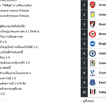
าลใหม่ 2026/27
วินิซิอุส" มาเสริมเกมส์รุก
กมส์แดนกลางของอาร์เซน่อล
ริมเกมส์รุกของอาร์เซน่อล
9
่ทีมแชมป์พรีเมียร์ลีก
ืนใหญ่บุกชนะพาเลซ 2-1 ปิดท้าย
ั่นในการเยือนพาเลซ
ย์ 1-0
หญ่เปิดบ้านเฉือนเบิร์นลี่ย์ 1-0
ร์นลี่ย์วันจันทร์นี้
ค้อน 1-0
ุนค้อนแบบลุ้นระทึก 1-0
าทิตย์นี้
ป็นตัวเปลี่ยนเกมในแดนกลาง
นะตราหมี 1-0
ัดตราหมี 1-0 ลิ่วชิง
าหมีรอบรองยูซีแอล
 3-0