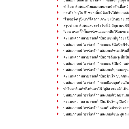
บทสัมภาษณ์แรก "อาร์เตต้า" ก่อนเข้าสู่ฤดูก
ทำไมอาร์เซน่อลถึงยอมเทหมดหน้าตักเพื่อคว้า "
การดึง "บรูโน่ จี" ช่วยเพิ่มมิติอะไรให้กับเ
"โรเจอร์-ครูปี-บาร์โคล่า" เจาะ 3 เป้าหมายเส
สรุปข่าวอาร์เซน่อลประจำวันที่ 2 มิถุนายน 6
"จอซ ครองกี้" ปั้นอาร์เซน่อลจากทีมไร้อนาคตสู
คะแนนความสามารถเด็กปืน: แชมป์ชูถ้วย!! ป
บทสัมภาษณ์ "อาร์เตต้า" ก่อนเกมส์นัดปิดซีซ
บทสัมภาษณ์ "อาร์เตต้า" หลังเกมส์ชนะเบิร์นลี่
คะแนนความสามารถเด็กปืน: รอลุ้นพรุ่งนี้!! ปืนใ
บทสัมภาษณ์ "อาร์เตต้า" ก่อนเกมส์เปิดบ้านพบเบิ
บทสัมภาษณ์ "อาร์เตต้า" หลังเกมส์บุกชนะขุน
คะแนนความสามารถเด็กปืน: ปืนใหญ่บุกชนะข
บทสัมภาษณ์ "อาร์เตต้า" ก่อนเยือนขุนค้อนวันอ
ทำไมอาร์เตต้าถึงหันมาใช้ "ลูอิส-สเคลลี่" เ
บทสัมภาษณ์ "อาร์เตต้า" หลังเกมส์เปิดบ้านช
คะแนนความสามารถเด็กปืน: ปืนใหญ่เปิดบ้านอ
บทสัมภาษณ์ "อาร์เตต้า" ก่อนเปิดบ้านรับตร
บทสัมภาษณ์ "อาร์เตต้า" หลังเกมส์ชนะฟูแล่ม