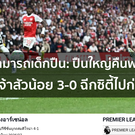
งอาร์เซน่อล
PREMIER LE
ซีซั่นบุกถล่มคิโรน่า 4-1