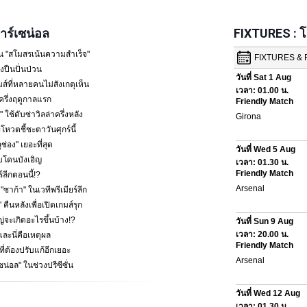
ร์เซน่อล
FIXTURES : 
น "สโมสรเน้นความสำเร็จ"
ปืนปั่นป่วน
ส์ที่หลายคนไม่สังเกตุเห็น
ครึ่งฤดูกาลแรก
 ใช้ดับซ่าวิลล่าครึ่งหลัง
โหวตชี้ชะตาวันศุกร์นี้
ช่อง" เยอะที่สุด
พบโดนบังเอิญ
ร์ลีกตอนนี้!?
้า" ในเวทีพรีเมียร์ลีก
คืนหลังเพื่อเปิดเกมส์รุก
หญ่จะเกิดอะไรขึ้นบ้าง!?
ละนี่คือเหตุผล
ที่ต้องปรับแก้อีกเยอะ
ซน่อล" ในช่วงปรีซีซั่น