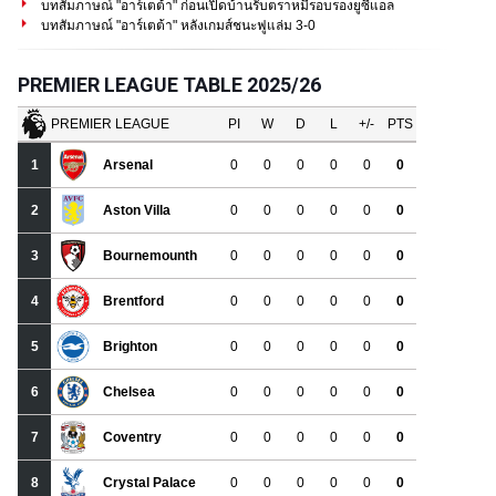
บทสัมภาษณ์ "อาร์เตต้า" ก่อนเปิดบ้านรับตราหมีรอบรองยูซีแอล
บทสัมภาษณ์ "อาร์เตต้า" หลังเกมส์ชนะฟูแล่ม 3-0
PREMIER LEAGUE TABLE 2025/26