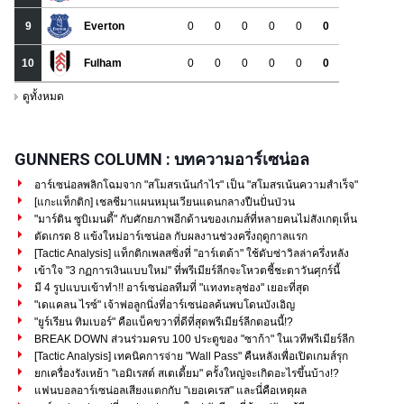
GUNNERS COLUMN : บทความอาร์เซน่อล
อาร์เซน่อลพลิกโฉมจาก "สโมสรเน้นกำไร" เป็น "สโมสรเน้นความสำเร็จ"
[แกะแท็กติก] เชลชีมาแผนหมุนเวียนแดนกลางปืนปั่นป่วน
"มาร์ติน ซูบิเมนดี้" กับศักยภาพอีกด้านของเกมส์ที่หลายคนไม่สังเกตุเห็น
ตัดเกรด 8 แข้งใหม่อาร์เซน่อล กับผลงานช่วงครึ่งฤดูกาลแรก
[Tactic Analysis] แท็กติกเพลสซิ่งที่ "อาร์เตต้า" ใช้ดับซ่าวิลล่าครึ่งหลัง
เข้าใจ "3 กฏการเงินแบบใหม่" ที่พรีเมียร์ลีกจะโหวตชี้ชะตาวันศุกร์นี้
มี 4 รูปแบบเข้าทำ!! อาร์เซน่อลทีมที่ "แทงทะลุช่อง" เยอะที่สุด
"เดแคลน ไรซ์" เจ้าพ่อลูกนิ่งที่อาร์เซน่อลค้นพบโดนบังเอิญ
"ยูร์เรียน ทิมเบอร์" คือแบ็คขวาที่ดีที่สุดพรีเมียร์ลีกตอนนี้!?
BREAK DOWN ส่วนร่วมครบ 100 ประตูของ "ซาก้า" ในเวทีพรีเมียร์ลีก
[Tactic Analysis] เทคนิคการจ่าย "Wall Pass" คืนหลังเพื่อเปิดเกมส์รุก
ยกเครื่องรังเหย้า "เอมิเรสต์ สเตเดี้ยม" ครั้งใหญ่จะเกิดอะไรขึ้นบ้าง!?
แฟนบอลอาร์เซน่อลเสียงแตกกับ "เยอเคเรส" และนี่คือเหตุผล