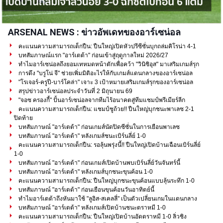
ARSENAL NEWS : ข่าวอัพเดทของอาร์เซน่อล
คะแนนความสามารถเด็กปืน: ปืนใหญ่เปิดหัวปรีซีซั่นบุกถล่มคิโรน่า 4-1
บทสัมภาษณ์แรก "อาร์เตต้า" ก่อนเข้าสู่ฤดูกาลใหม่ 2026/27
ทำไมอาร์เซน่อลถึงยอมเทหมดหน้าตักเพื่อคว้า "วินิซิอุส" มาเสริมเกมส์รุก
การดึง "บรูโน่ จี" ช่วยเพิ่มมิติอะไรให้กับเกมส์แดนกลางของอาร์เซน่อล
"โรเจอร์-ครูปี-บาร์โคล่า" เจาะ 3 เป้าหมายเสริมเกมส์รุกของอาร์เซน่อล
สรุปข่าวอาร์เซน่อลประจำวันที่ 2 มิถุนายน 69
"จอซ ครองกี้" ปั้นอาร์เซน่อลจากทีมไร้อนาคตสู่ทีมแชมป์พรีเมียร์ลีก
คะแนนความสามารถเด็กปืน: แชมป์ชูถ้วย!! ปืนใหญ่บุกชนะพาเลซ 2-1
ปิดท้าย
บทสัมภาษณ์ "อาร์เตต้า" ก่อนเกมส์นัดปิดซีซั่นในการเยือนพาเลซ
บทสัมภาษณ์ "อาร์เตต้า" หลังเกมส์ชนะเบิร์นลี่ย์ 1-0
คะแนนความสามารถเด็กปืน: รอลุ้นพรุ่งนี้!! ปืนใหญ่เปิดบ้านเฉือนเบิร์นลี่ย์
1-0
บทสัมภาษณ์ "อาร์เตต้า" ก่อนเกมส์เปิดบ้านพบเบิร์นลี่ย์วันจันทร์นี้
บทสัมภาษณ์ "อาร์เตต้า" หลังเกมส์บุกชนะขุนค้อน 1-0
คะแนนความสามารถเด็กปืน: ปืนใหญ่บุกชนะขุนค้อนแบบลุ้นระทึก 1-0
บทสัมภาษณ์ "อาร์เตต้า" ก่อนเยือนขุนค้อนวันอาทิตย์นี้
ทำไมอาร์เตต้าถึงหันมาใช้ "ลูอิส-สเคลลี่" เป็นตัวเปลี่ยนเกมในแดนกลาง
บทสัมภาษณ์ "อาร์เตต้า" หลังเกมส์เปิดบ้านชนะตราหมี 1-0
คะแนนความสามารถเด็กปืน: ปืนใหญ่เปิดบ้านอัดตราหมี 1-0 ลิ่วชิง