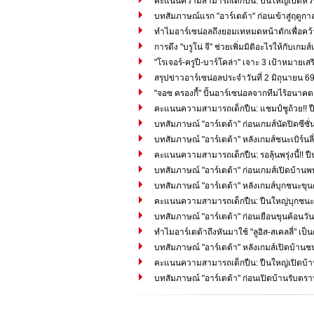
คะแนนความสามารถเด็กปืน: ปืนใหญ่เปิดหัวปรี
บทสัมภาษณ์แรก "อาร์เตต้า" ก่อนเข้าสู่ฤดูก
ทำไมอาร์เซน่อลถึงยอมเทหมดหน้าตักเพื่อคว้า "
การดึง "บรูโน่ จี" ช่วยเพิ่มมิติอะไรให้กับเ
"โรเจอร์-ครูปี-บาร์โคล่า" เจาะ 3 เป้าหมายเส
สรุปข่าวอาร์เซน่อลประจำวันที่ 2 มิถุนายน 6
"จอซ ครองกี้" ปั้นอาร์เซน่อลจากทีมไร้อนาคตสู
คะแนนความสามารถเด็กปืน: แชมป์ชูถ้วย!! ป
บทสัมภาษณ์ "อาร์เตต้า" ก่อนเกมส์นัดปิดซีซ
บทสัมภาษณ์ "อาร์เตต้า" หลังเกมส์ชนะเบิร์นลี่
คะแนนความสามารถเด็กปืน: รอลุ้นพรุ่งนี้!! ปืนใ
บทสัมภาษณ์ "อาร์เตต้า" ก่อนเกมส์เปิดบ้านพบเบิ
บทสัมภาษณ์ "อาร์เตต้า" หลังเกมส์บุกชนะขุน
คะแนนความสามารถเด็กปืน: ปืนใหญ่บุกชนะข
บทสัมภาษณ์ "อาร์เตต้า" ก่อนเยือนขุนค้อนวันอ
ทำไมอาร์เตต้าถึงหันมาใช้ "ลูอิส-สเคลลี่" เ
บทสัมภาษณ์ "อาร์เตต้า" หลังเกมส์เปิดบ้านช
คะแนนความสามารถเด็กปืน: ปืนใหญ่เปิดบ้านอ
บทสัมภาษณ์ "อาร์เตต้า" ก่อนเปิดบ้านรับตร