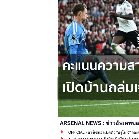
ARSENAL NEWS : ข่าวอัพเดทขอ
OFFICIAL - อาร์เซน่อลเปิดตัว "บรูโน่ จี" กอง