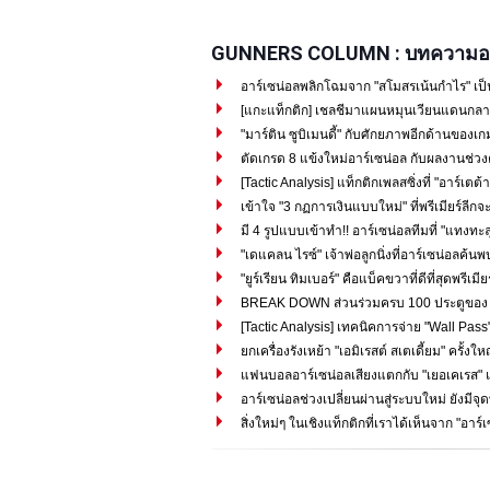
GUNNERS COLUMN : บทความอา
อาร์เซน่อลพลิกโฉมจาก "สโมสรเน้นกำไร" เป็
[แกะแท็กติก] เชลชีมาแผนหมุนเวียนแดนกลาง
"มาร์ติน ซูบิเมนดี้" กับศักยภาพอีกด้านของเกม
ตัดเกรด 8 แข้งใหม่อาร์เซน่อล กับผลงานช่วง
[Tactic Analysis] แท็กติกเพลสซิ่งที่ "อาร์เตต้า"
เข้าใจ "3 กฏการเงินแบบใหม่" ที่พรีเมียร์ลีกจะ
มี 4 รูปแบบเข้าทำ!! อาร์เซน่อลทีมที่ "แทงทะลุ
"เดแคลน ไรซ์" เจ้าพ่อลูกนิ่งที่อาร์เซน่อลค้น
"ยูร์เรียน ทิมเบอร์" คือแบ็คขวาที่ดีที่สุดพรีเมีย
BREAK DOWN ส่วนร่วมครบ 100 ประตูของ "ซาก
[Tactic Analysis] เทคนิคการจ่าย "Wall Pass" 
ยกเครื่องรังเหย้า "เอมิเรสต์ สเตเดี้ยม" ครั้งใ
แฟนบอลอาร์เซน่อลเสียงแตกกับ "เยอเคเรส" แ
อาร์เซน่อลช่วงเปลี่ยนผ่านสู่ระบบใหม่ ยังมีจุด
สิ่งใหม่ๆ ในเชิงแท็กติกที่เราได้เห็นจาก "อาร์เ