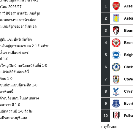
ซีซั่นบุกถล่มคิโรน่า 4-1
าลใหม่ 2026/27
วินิซิอุส" มาเสริมเกมส์รุก
กมส์แดนกลางของอาร์เซน่อล
ริมเกมส์รุกของอาร์เซน่อล
9
่ทีมแชมป์พรีเมียร์ลีก
ืนใหญ่บุกชนะพาเลซ 2-1 ปิดท้าย
ั่นในการเยือนพาเลซ
ย์ 1-0
หญ่เปิดบ้านเฉือนเบิร์นลี่ย์ 1-0
ร์นลี่ย์วันจันทร์นี้
ค้อน 1-0
ุนค้อนแบบลุ้นระทึก 1-0
าทิตย์นี้
ป็นตัวเปลี่ยนเกมในแดนกลาง
นะตราหมี 1-0
ัดตราหมี 1-0 ลิ่วชิง
าหมีรอบรองยูซีแอล