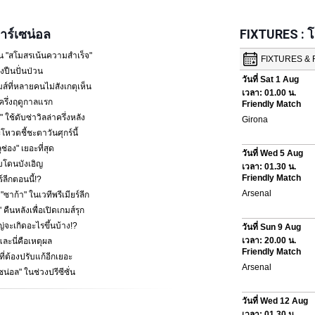
ร์เซน่อล
FIXTURES : 
น "สโมสรเน้นความสำเร็จ"
ปืนปั่นป่วน
ส์ที่หลายคนไม่สังเกตุเห็น
ครึ่งฤดูกาลแรก
 ใช้ดับซ่าวิลล่าครึ่งหลัง
โหวตชี้ชะตาวันศุกร์นี้
ช่อง" เยอะที่สุด
พบโดนบังเอิญ
ร์ลีกตอนนี้!?
้า" ในเวทีพรีเมียร์ลีก
คืนหลังเพื่อเปิดเกมส์รุก
หญ่จะเกิดอะไรขึ้นบ้าง!?
ละนี่คือเหตุผล
ที่ต้องปรับแก้อีกเยอะ
ซน่อล" ในช่วงปรีซีซั่น