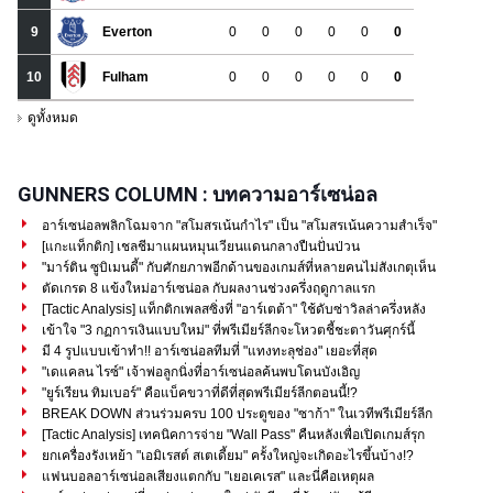
GUNNERS COLUMN : บทความอาร์เซน่อล
อาร์เซน่อลพลิกโฉมจาก "สโมสรเน้นกำไร" เป็น "สโมสรเน้นความสำเร็จ"
[แกะแท็กติก] เชลชีมาแผนหมุนเวียนแดนกลางปืนปั่นป่วน
"มาร์ติน ซูบิเมนดี้" กับศักยภาพอีกด้านของเกมส์ที่หลายคนไม่สังเกตุเห็น
ตัดเกรด 8 แข้งใหม่อาร์เซน่อล กับผลงานช่วงครึ่งฤดูกาลแรก
[Tactic Analysis] แท็กติกเพลสซิ่งที่ "อาร์เตต้า" ใช้ดับซ่าวิลล่าครึ่งหลัง
เข้าใจ "3 กฏการเงินแบบใหม่" ที่พรีเมียร์ลีกจะโหวตชี้ชะตาวันศุกร์นี้
มี 4 รูปแบบเข้าทำ!! อาร์เซน่อลทีมที่ "แทงทะลุช่อง" เยอะที่สุด
"เดแคลน ไรซ์" เจ้าพ่อลูกนิ่งที่อาร์เซน่อลค้นพบโดนบังเอิญ
"ยูร์เรียน ทิมเบอร์" คือแบ็คขวาที่ดีที่สุดพรีเมียร์ลีกตอนนี้!?
BREAK DOWN ส่วนร่วมครบ 100 ประตูของ "ซาก้า" ในเวทีพรีเมียร์ลีก
[Tactic Analysis] เทคนิคการจ่าย "Wall Pass" คืนหลังเพื่อเปิดเกมส์รุก
ยกเครื่องรังเหย้า "เอมิเรสต์ สเตเดี้ยม" ครั้งใหญ่จะเกิดอะไรขึ้นบ้าง!?
แฟนบอลอาร์เซน่อลเสียงแตกกับ "เยอเคเรส" และนี่คือเหตุผล