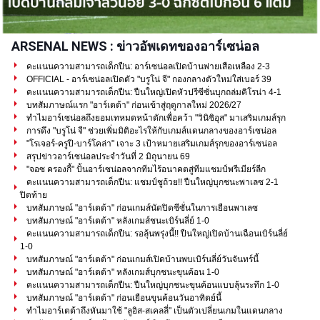
ARSENAL NEWS : ข่าวอัพเดทของอาร์เซน่อล
คะแนนความสามารถเด็กปืน: อาร์เซน่อลเปิดบ้านพ่ายเสือเหลือง 2-3
OFFICIAL - อาร์เซน่อลเปิดตัว "บรูโน่ จี" กองกลางตัวใหม่ใส่เบอร์ 39
คะแนนความสามารถเด็กปืน: ปืนใหญ่เปิดหัวปรีซีซั่นบุกถล่มคิโรน่า 4-1
บทสัมภาษณ์แรก "อาร์เตต้า" ก่อนเข้าสู่ฤดูกาลใหม่ 2026/27
ทำไมอาร์เซน่อลถึงยอมเทหมดหน้าตักเพื่อคว้า "วินิซิอุส" มาเสริมเกมส์รุก
การดึง "บรูโน่ จี" ช่วยเพิ่มมิติอะไรให้กับเกมส์แดนกลางของอาร์เซน่อล
"โรเจอร์-ครูปี-บาร์โคล่า" เจาะ 3 เป้าหมายเสริมเกมส์รุกของอาร์เซน่อล
สรุปข่าวอาร์เซน่อลประจำวันที่ 2 มิถุนายน 69
"จอซ ครองกี้" ปั้นอาร์เซน่อลจากทีมไร้อนาคตสู่ทีมแชมป์พรีเมียร์ลีก
คะแนนความสามารถเด็กปืน: แชมป์ชูถ้วย!! ปืนใหญ่บุกชนะพาเลซ 2-1
ปิดท้าย
บทสัมภาษณ์ "อาร์เตต้า" ก่อนเกมส์นัดปิดซีซั่นในการเยือนพาเลซ
บทสัมภาษณ์ "อาร์เตต้า" หลังเกมส์ชนะเบิร์นลี่ย์ 1-0
คะแนนความสามารถเด็กปืน: รอลุ้นพรุ่งนี้!! ปืนใหญ่เปิดบ้านเฉือนเบิร์นลี่ย์
1-0
บทสัมภาษณ์ "อาร์เตต้า" ก่อนเกมส์เปิดบ้านพบเบิร์นลี่ย์วันจันทร์นี้
บทสัมภาษณ์ "อาร์เตต้า" หลังเกมส์บุกชนะขุนค้อน 1-0
คะแนนความสามารถเด็กปืน: ปืนใหญ่บุกชนะขุนค้อนแบบลุ้นระทึก 1-0
บทสัมภาษณ์ "อาร์เตต้า" ก่อนเยือนขุนค้อนวันอาทิตย์นี้
ทำไมอาร์เตต้าถึงหันมาใช้ "ลูอิส-สเคลลี่" เป็นตัวเปลี่ยนเกมในแดนกลาง