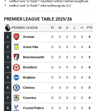
บทสัมภาษณ์ "อาร์เตต้า" ก่อนเปิดบ้านรับตราหมีรอบรองยูซีแอล
บทสัมภาษณ์ "อาร์เตต้า" หลังเกมส์ชนะฟูแล่ม 3-0
PREMIER LEAGUE TABLE 2025/26