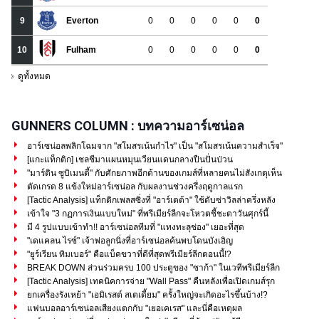
GUNNERS COLUMN : บทความอาร์เซน่อล
อาร์เซน่อลพลิกโฉมจาก "สโมสรเน้นกำไร" เป็น "สโมสรเน้นความสำเร็จ"
[แกะแท็กติก] เชลชีมาแผนหมุนเวียนแดนกลางปืนปั่นป่วน
"มาร์ติน ซูบิเมนดี้" กับศักยภาพอีกด้านของเกมส์ที่หลายคนไม่สังเกตุเห็น
ตัดเกรด 8 แข้งใหม่อาร์เซน่อล กับผลงานช่วงครึ่งฤดูกาลแรก
[Tactic Analysis] แท็กติกเพลสซิ่งที่ "อาร์เตต้า" ใช้ดับซ่าวิลล่าครึ่งหลัง
เข้าใจ "3 กฏการเงินแบบใหม่" ที่พรีเมียร์ลีกจะโหวตชี้ชะตาวันศุกร์นี้
มี 4 รูปแบบเข้าทำ!! อาร์เซน่อลทีมที่ "แทงทะลุช่อง" เยอะที่สุด
"เดแคลน ไรซ์" เจ้าพ่อลูกนิ่งที่อาร์เซน่อลค้นพบโดนบังเอิญ
"ยูร์เรียน ทิมเบอร์" คือแบ็คขวาที่ดีที่สุดพรีเมียร์ลีกตอนนี้!?
BREAK DOWN ส่วนร่วมครบ 100 ประตูของ "ซาก้า" ในเวทีพรีเมียร์ลีก
[Tactic Analysis] เทคนิคการจ่าย "Wall Pass" คืนหลังเพื่อเปิดเกมส์รุก
ยกเครื่องรังเหย้า "เอมิเรสต์ สเตเดี้ยม" ครั้งใหญ่จะเกิดอะไรขึ้นบ้าง!?
แฟนบอลอาร์เซน่อลเสียงแตกกับ "เยอเคเรส" และนี่คือเหตุผล