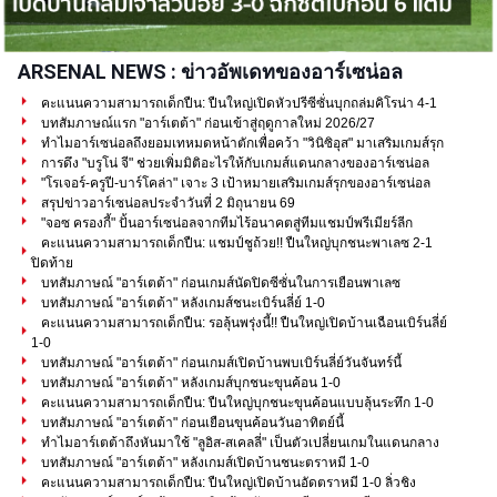
ARSENAL NEWS : ข่าวอัพเดทของอาร์เซน่อล
คะแนนความสามารถเด็กปืน: ปืนใหญ่เปิดหัวปรีซีซั่นบุกถล่มคิโรน่า 4-1
บทสัมภาษณ์แรก "อาร์เตต้า" ก่อนเข้าสู่ฤดูกาลใหม่ 2026/27
ทำไมอาร์เซน่อลถึงยอมเทหมดหน้าตักเพื่อคว้า "วินิซิอุส" มาเสริมเกมส์รุก
การดึง "บรูโน่ จี" ช่วยเพิ่มมิติอะไรให้กับเกมส์แดนกลางของอาร์เซน่อล
"โรเจอร์-ครูปี-บาร์โคล่า" เจาะ 3 เป้าหมายเสริมเกมส์รุกของอาร์เซน่อล
สรุปข่าวอาร์เซน่อลประจำวันที่ 2 มิถุนายน 69
"จอซ ครองกี้" ปั้นอาร์เซน่อลจากทีมไร้อนาคตสู่ทีมแชมป์พรีเมียร์ลีก
คะแนนความสามารถเด็กปืน: แชมป์ชูถ้วย!! ปืนใหญ่บุกชนะพาเลซ 2-1
ปิดท้าย
บทสัมภาษณ์ "อาร์เตต้า" ก่อนเกมส์นัดปิดซีซั่นในการเยือนพาเลซ
บทสัมภาษณ์ "อาร์เตต้า" หลังเกมส์ชนะเบิร์นลี่ย์ 1-0
คะแนนความสามารถเด็กปืน: รอลุ้นพรุ่งนี้!! ปืนใหญ่เปิดบ้านเฉือนเบิร์นลี่ย์
1-0
บทสัมภาษณ์ "อาร์เตต้า" ก่อนเกมส์เปิดบ้านพบเบิร์นลี่ย์วันจันทร์นี้
บทสัมภาษณ์ "อาร์เตต้า" หลังเกมส์บุกชนะขุนค้อน 1-0
คะแนนความสามารถเด็กปืน: ปืนใหญ่บุกชนะขุนค้อนแบบลุ้นระทึก 1-0
บทสัมภาษณ์ "อาร์เตต้า" ก่อนเยือนขุนค้อนวันอาทิตย์นี้
ทำไมอาร์เตต้าถึงหันมาใช้ "ลูอิส-สเคลลี่" เป็นตัวเปลี่ยนเกมในแดนกลาง
บทสัมภาษณ์ "อาร์เตต้า" หลังเกมส์เปิดบ้านชนะตราหมี 1-0
คะแนนความสามารถเด็กปืน: ปืนใหญ่เปิดบ้านอัดตราหมี 1-0 ลิ่วชิง