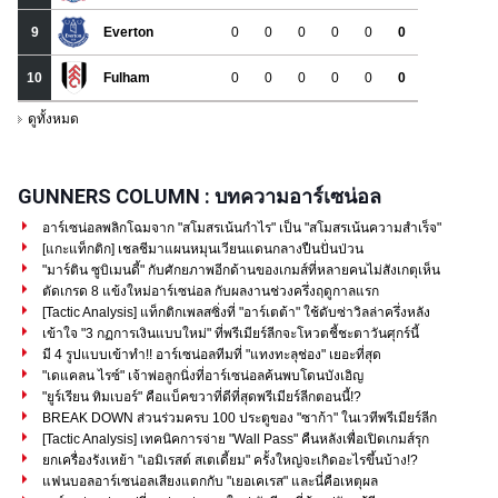
GUNNERS COLUMN : บทความอาร์เซน่อล
อาร์เซน่อลพลิกโฉมจาก "สโมสรเน้นกำไร" เป็น "สโมสรเน้นความสำเร็จ"
[แกะแท็กติก] เชลชีมาแผนหมุนเวียนแดนกลางปืนปั่นป่วน
"มาร์ติน ซูบิเมนดี้" กับศักยภาพอีกด้านของเกมส์ที่หลายคนไม่สังเกตุเห็น
ตัดเกรด 8 แข้งใหม่อาร์เซน่อล กับผลงานช่วงครึ่งฤดูกาลแรก
[Tactic Analysis] แท็กติกเพลสซิ่งที่ "อาร์เตต้า" ใช้ดับซ่าวิลล่าครึ่งหลัง
เข้าใจ "3 กฏการเงินแบบใหม่" ที่พรีเมียร์ลีกจะโหวตชี้ชะตาวันศุกร์นี้
มี 4 รูปแบบเข้าทำ!! อาร์เซน่อลทีมที่ "แทงทะลุช่อง" เยอะที่สุด
"เดแคลน ไรซ์" เจ้าพ่อลูกนิ่งที่อาร์เซน่อลค้นพบโดนบังเอิญ
"ยูร์เรียน ทิมเบอร์" คือแบ็คขวาที่ดีที่สุดพรีเมียร์ลีกตอนนี้!?
BREAK DOWN ส่วนร่วมครบ 100 ประตูของ "ซาก้า" ในเวทีพรีเมียร์ลีก
[Tactic Analysis] เทคนิคการจ่าย "Wall Pass" คืนหลังเพื่อเปิดเกมส์รุก
ยกเครื่องรังเหย้า "เอมิเรสต์ สเตเดี้ยม" ครั้งใหญ่จะเกิดอะไรขึ้นบ้าง!?
แฟนบอลอาร์เซน่อลเสียงแตกกับ "เยอเคเรส" และนี่คือเหตุผล