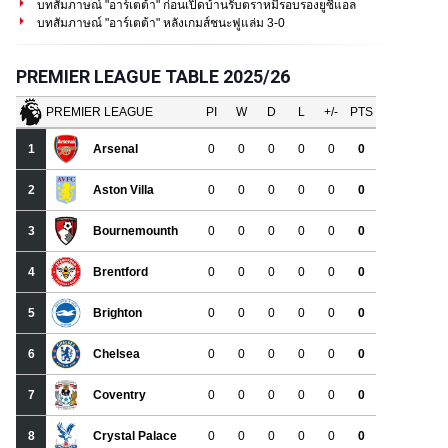
บทสัมภาษณ์ "อาร์เตต้า" ก่อนเปิดบ้านรับตราหมีรอบรองยูซีแอล
บทสัมภาษณ์ "อาร์เตต้า" หลังเกมส์ชนะฟูแล่ม 3-0
PREMIER LEAGUE TABLE 2025/26