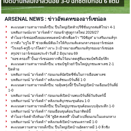
ARSENAL NEWS : ข่าวอัพเดทของอาร์เซน่อล
คะแนนความสามารถเด็กปืน: ปืนใหญ่เปิดหัวปรีซีซั่นบุกถล่มคิโรน่า 4-1
บทสัมภาษณ์แรก "อาร์เตต้า" ก่อนเข้าสู่ฤดูกาลใหม่ 2026/27
ทำไมอาร์เซน่อลถึงยอมเทหมดหน้าตักเพื่อคว้า "วินิซิอุส" มาเสริมเกมส์รุก
การดึง "บรูโน่ จี" ช่วยเพิ่มมิติอะไรให้กับเกมส์แดนกลางของอาร์เซน่อล
"โรเจอร์-ครูปี-บาร์โคล่า" เจาะ 3 เป้าหมายเสริมเกมส์รุกของอาร์เซน่อล
สรุปข่าวอาร์เซน่อลประจำวันที่ 2 มิถุนายน 69
"จอซ ครองกี้" ปั้นอาร์เซน่อลจากทีมไร้อนาคตสู่ทีมแชมป์พรีเมียร์ลีก
คะแนนความสามารถเด็กปืน: แชมป์ชูถ้วย!! ปืนใหญ่บุกชนะพาเลซ 2-1
ปิดท้าย
บทสัมภาษณ์ "อาร์เตต้า" ก่อนเกมส์นัดปิดซีซั่นในการเยือนพาเลซ
บทสัมภาษณ์ "อาร์เตต้า" หลังเกมส์ชนะเบิร์นลี่ย์ 1-0
คะแนนความสามารถเด็กปืน: รอลุ้นพรุ่งนี้!! ปืนใหญ่เปิดบ้านเฉือนเบิร์นลี่ย์
1-0
บทสัมภาษณ์ "อาร์เตต้า" ก่อนเกมส์เปิดบ้านพบเบิร์นลี่ย์วันจันทร์นี้
บทสัมภาษณ์ "อาร์เตต้า" หลังเกมส์บุกชนะขุนค้อน 1-0
คะแนนความสามารถเด็กปืน: ปืนใหญ่บุกชนะขุนค้อนแบบลุ้นระทึก 1-0
บทสัมภาษณ์ "อาร์เตต้า" ก่อนเยือนขุนค้อนวันอาทิตย์นี้
ทำไมอาร์เตต้าถึงหันมาใช้ "ลูอิส-สเคลลี่" เป็นตัวเปลี่ยนเกมในแดนกลาง
บทสัมภาษณ์ "อาร์เตต้า" หลังเกมส์เปิดบ้านชนะตราหมี 1-0
คะแนนความสามารถเด็กปืน: ปืนใหญ่เปิดบ้านอัดตราหมี 1-0 ลิ่วชิง